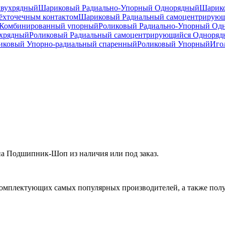
двухрядный
Шариковый Радиально-Упорный Однорядный
Шарико
ёхточечным контактом
Шариковый Радиальный самоцентрирую
Комбинированный упорный
Роликовый Радиально-Упорный Од
ухрядный
Роликовый Радиальный самоцентрирующийся Одноря
ковый Упорно-радиальный спаренный
Роликовый Упорный
Иго
а Подшипник-Шоп из наличия или под заказ.
омплектующих самых популярных производителей, а также полу