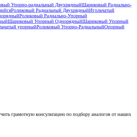
вый Упорно-радиальный Двухрядный
Шариковый Радиально-
щийся
Роликовый Радиальный Двухрядный
Игольчатый
норядный
Роликовый Радиально-Упорный
дный
Шариковый Упорный Однорядный
Шариковый Упорный
льчатый упорный
Роликовый Упорно-Радиальный
Опорный
чить грамотную консультацию по подбору аналогов от наших