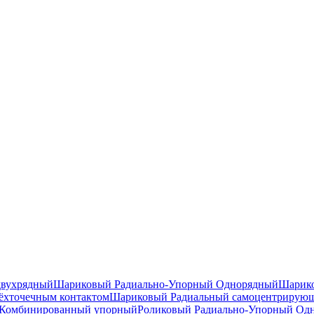
двухрядный
Шариковый Радиально-Упорный Однорядный
Шарико
ёхточечным контактом
Шариковый Радиальный самоцентрирую
Комбинированный упорный
Роликовый Радиально-Упорный Од