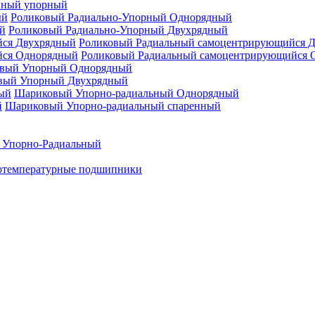
нный упорный
Роликовый Радиально-Упорный Однорядный
Роликовый Радиально-Упорный Двухрядный
Роликовый Радиальный самоцентрирующийся 
Роликовый Радиальный самоцентрирующийся 
вый Упорный Однорядный
вый Упорный Двухрядный
Шариковый Упорно-радиальный Однорядный
Шариковый Упорно-радиальный спаренный
 Упорно-Радиальный
отемпературные подшипники