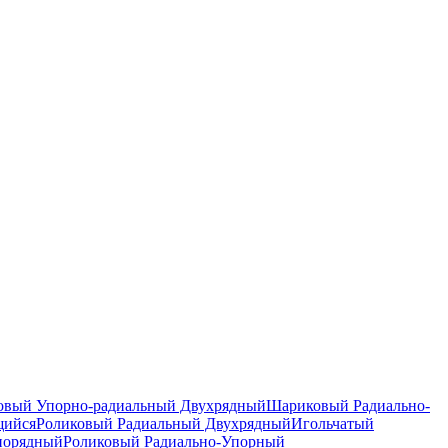
вый Упорно-радиальный Двухрядный
Шариковый Радиально-
щийся
Роликовый Радиальный Двухрядный
Игольчатый
норядный
Роликовый Радиально-Упорный