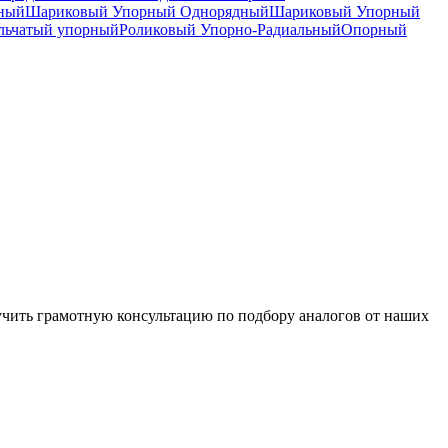
дный
Шариковый Упорный Однорядный
Шариковый Упорный
льчатый упорный
Роликовый Упорно-Радиальный
Опорный
чить грамотную консультацию по подбору аналогов от наших