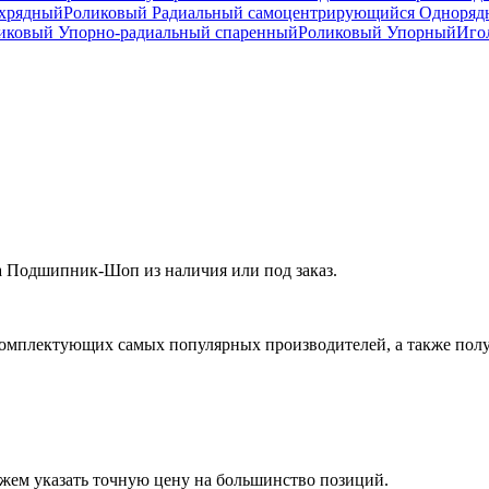
ухрядный
Роликовый Радиальный самоцентрирующийся Одноря
ковый Упорно-радиальный спаренный
Роликовый Упорный
Иго
а Подшипник-Шоп из наличия или под заказ.
омплектующих самых популярных производителей, а также полу
ожем указать точную цену на большинство позиций.