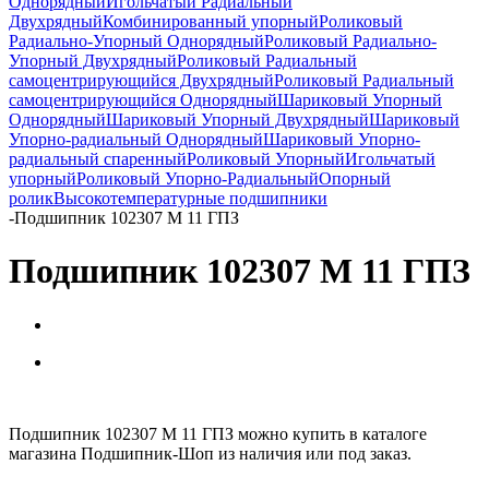
Однорядный
Игольчатый Радиальный
Двухрядный
Комбинированный упорный
Роликовый
Радиально-Упорный Однорядный
Роликовый Радиально-
Упорный Двухрядный
Роликовый Радиальный
самоцентрирующийся Двухрядный
Роликовый Радиальный
самоцентрирующийся Однорядный
Шариковый Упорный
Однорядный
Шариковый Упорный Двухрядный
Шариковый
Упорно-радиальный Однорядный
Шариковый Упорно-
радиальный спаренный
Роликовый Упорный
Игольчатый
упорный
Роликовый Упорно-Радиальный
Опорный
ролик
Высокотемпературные подшипники
-
Подшипник 102307 М 11 ГПЗ
Подшипник 102307 М 11 ГПЗ
Подшипник 102307 М 11 ГПЗ можно купить в каталоге
магазина Подшипник-Шоп из наличия или под заказ.