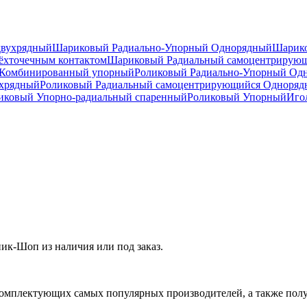
двухрядный
Шариковый Радиально-Упорный Однорядный
Шарико
ёхточечным контактом
Шариковый Радиальный самоцентрирую
Комбинированный упорный
Роликовый Радиально-Упорный Од
ухрядный
Роликовый Радиальный самоцентрирующийся Одноря
ковый Упорно-радиальный спаренный
Роликовый Упорный
Иго
к-Шоп из наличия или под заказ.
омплектующих самых популярных производителей, а также полу