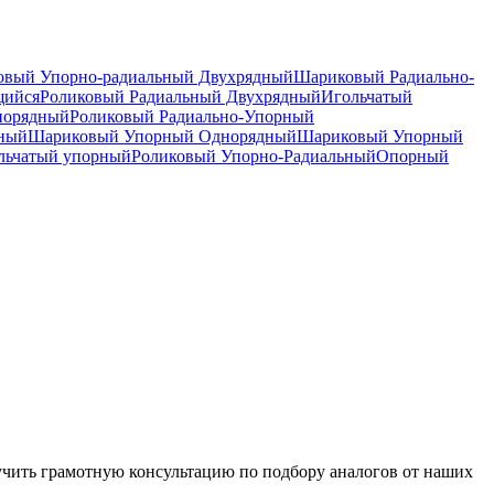
вый Упорно-радиальный Двухрядный
Шариковый Радиально-
щийся
Роликовый Радиальный Двухрядный
Игольчатый
норядный
Роликовый Радиально-Упорный
дный
Шариковый Упорный Однорядный
Шариковый Упорный
льчатый упорный
Роликовый Упорно-Радиальный
Опорный
чить грамотную консультацию по подбору аналогов от наших