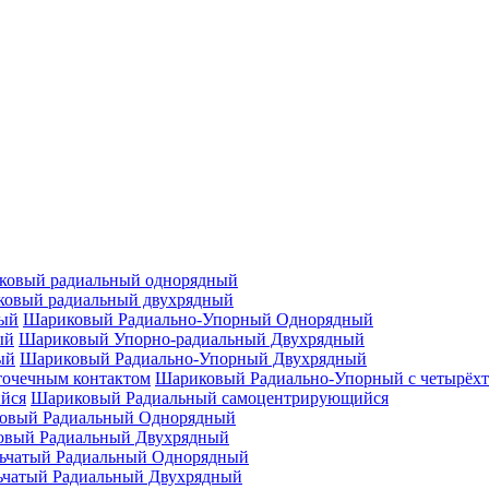
ковый радиальный однорядный
овый радиальный двухрядный
Шариковый Радиально-Упорный Однорядный
Шариковый Упорно-радиальный Двухрядный
Шариковый Радиально-Упорный Двухрядный
Шариковый Радиально-Упорный с четырёхт
Шариковый Радиальный самоцентрирующийся
овый Радиальный Однорядный
овый Радиальный Двухрядный
ьчатый Радиальный Однорядный
ьчатый Радиальный Двухрядный