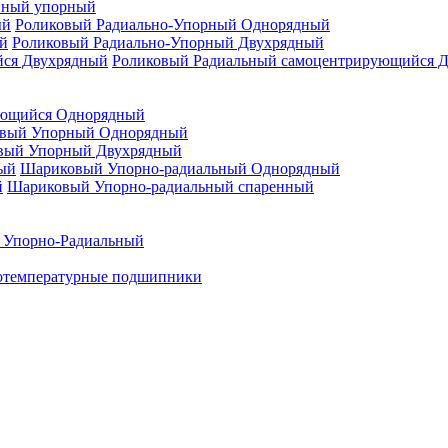
нный упорный
Роликовый Радиально-Упорный Однорядный
Роликовый Радиально-Упорный Двухрядный
Роликовый Радиальный самоцентрирующийся 
ующийся Однорядный
вый Упорный Однорядный
вый Упорный Двухрядный
Шариковый Упорно-радиальный Однорядный
Шариковый Упорно-радиальный спаренный
 Упорно-Радиальный
отемпературные подшипники