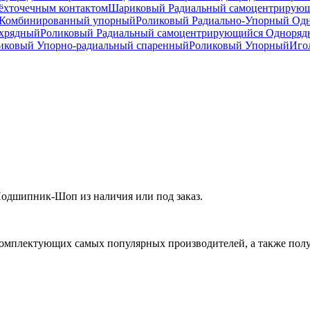
ёхточечным контактом
Шариковый Радиальный самоцентрирую
Комбинированный упорный
Роликовый Радиально-Упорный Од
ухрядный
Роликовый Радиальный самоцентрирующийся Одноря
ковый Упорно-радиальный спаренный
Роликовый Упорный
Иго
одшипник-Шоп из наличия или под заказ.
омплектующих самых популярных производителей, а также полу