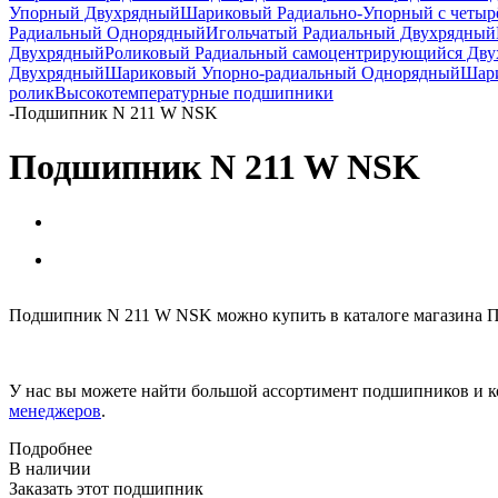
Упорный Двухрядный
Шариковый Радиально-Упорный с четыр
Радиальный Однорядный
Игольчатый Радиальный Двухрядный
Двухрядный
Роликовый Радиальный самоцентрирующийся Дв
Двухрядный
Шариковый Упорно-радиальный Однорядный
Шари
ролик
Высокотемпературные подшипники
-
Подшипник N 211 W NSK
Подшипник N 211 W NSK
Подшипник N 211 W NSK можно купить в каталоге магазина П
У нас вы можете найти большой ассортимент подшипников и к
менеджеров
.
Подробнее
В наличии
Заказать этот подшипник