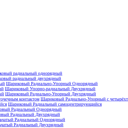
ковый радиальный однорядный
овый радиальный двухрядный
Шариковый Радиально-Упорный Однорядный
Шариковый Упорно-радиальный Двухрядный
Шариковый Радиально-Упорный Двухрядный
Шариковый Радиально-Упорный с четырёхт
Шариковый Радиальный самоцентрирующийся
овый Радиальный Однорядный
овый Радиальный Двухрядный
ьчатый Радиальный Однорядный
ьчатый Радиальный Двухрядный