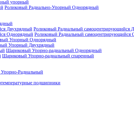
нный упорный
Роликовый Радиально-Упорный Однорядный
рядный
Роликовый Радиальный самоцентрирующийся 
Роликовый Радиальный самоцентрирующийся 
вый Упорный Однорядный
вый Упорный Двухрядный
Шариковый Упорно-радиальный Однорядный
Шариковый Упорно-радиальный спаренный
 Упорно-Радиальный
отемпературные подшипники