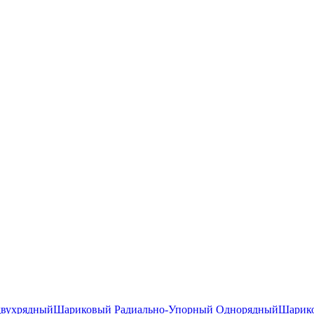
двухрядный
Шариковый Радиально-Упорный Однорядный
Шарико