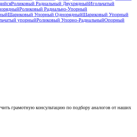
щийся
Роликовый Радиальный Двухрядный
Игольчатый
норядный
Роликовый Радиально-Упорный
дный
Шариковый Упорный Однорядный
Шариковый Упорный
льчатый упорный
Роликовый Упорно-Радиальный
Опорный
чить грамотную консультацию по подбору аналогов от наших