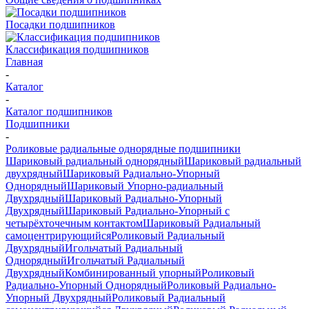
Посадки подшипников
Классификация подшипников
Главная
-
Каталог
-
Каталог подшипников
Подшипники
-
Роликовые радиальные однорядные подшипники
Шариковый радиальный однорядный
Шариковый радиальный
двухрядный
Шариковый Радиально-Упорный
Однорядный
Шариковый Упорно-радиальный
Двухрядный
Шариковый Радиально-Упорный
Двухрядный
Шариковый Радиально-Упорный с
четырёхточечным контактом
Шариковый Радиальный
самоцентрирующийся
Роликовый Радиальный
Двухрядный
Игольчатый Радиальный
Однорядный
Игольчатый Радиальный
Двухрядный
Комбинированный упорный
Роликовый
Радиально-Упорный Однорядный
Роликовый Радиально-
Упорный Двухрядный
Роликовый Радиальный