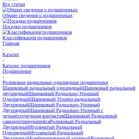
Все статьи
Общие сведения о подшипниках
Посадки подшипников
Классификация подшипников
Главная
-
Каталог
-
Каталог подшипников
Подшипники
-
Роликовые радиальные однорядные подшипники
Шариковый радиальный однорядный
Шариковый радиальный
двухрядный
Шариковый Радиально-Упорный
Однорядный
Шариковый Упорно-радиальный
Двухрядный
Шариковый Радиально-Упорный
Двухрядный
Шариковый Радиально-Упорный с
четырёхточечным контактом
Шариковый Радиальный
самоцентрирующийся
Роликовый Радиальный
Двухрядный
Игольчатый Радиальный
Однорядный
Игольчатый Радиальный
Двухрядный
Комбинированный упорный
Роликовый