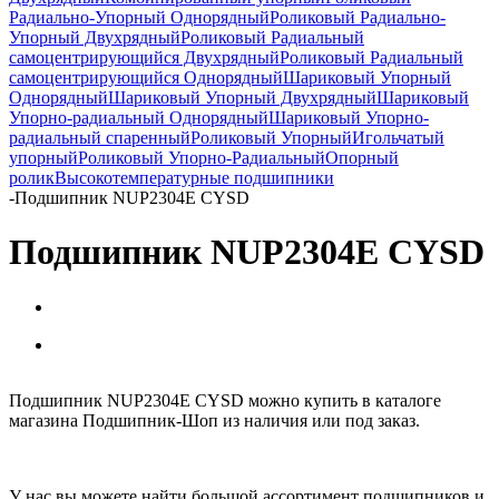
Радиально-Упорный Однорядный
Роликовый Радиально-
Упорный Двухрядный
Роликовый Радиальный
самоцентрирующийся Двухрядный
Роликовый Радиальный
самоцентрирующийся Однорядный
Шариковый Упорный
Однорядный
Шариковый Упорный Двухрядный
Шариковый
Упорно-радиальный Однорядный
Шариковый Упорно-
радиальный спаренный
Роликовый Упорный
Игольчатый
упорный
Роликовый Упорно-Радиальный
Опорный
ролик
Высокотемпературные подшипники
-
Подшипник NUP2304E CYSD
Подшипник NUP2304E CYSD
Подшипник NUP2304E CYSD можно купить в каталоге
магазина Подшипник-Шоп из наличия или под заказ.
У нас вы можете найти большой ассортимент подшипников и