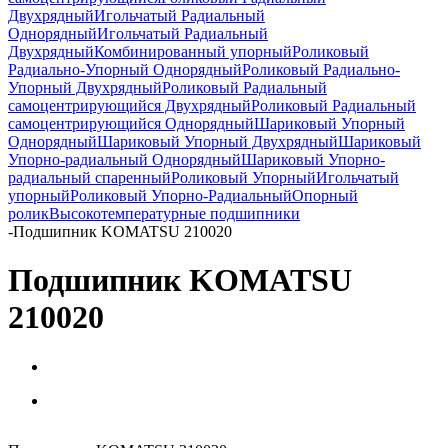
Двухрядный
Игольчатый Радиальный
Однорядный
Игольчатый Радиальный
Двухрядный
Комбинированный упорный
Роликовый
Радиально-Упорный Однорядный
Роликовый Радиально-
Упорный Двухрядный
Роликовый Радиальный
самоцентрирующийся Двухрядный
Роликовый Радиальный
самоцентрирующийся Однорядный
Шариковый Упорный
Однорядный
Шариковый Упорный Двухрядный
Шариковый
Упорно-радиальный Однорядный
Шариковый Упорно-
радиальный спаренный
Роликовый Упорный
Игольчатый
упорный
Роликовый Упорно-Радиальный
Опорный
ролик
Высокотемпературные подшипники
-
Подшипник KOMATSU 210020
Подшипник KOMATSU
210020