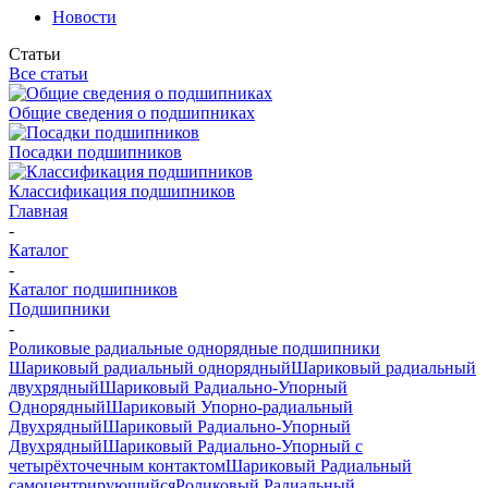
Новости
Статьи
Все статьи
Общие сведения о подшипниках
Посадки подшипников
Классификация подшипников
Главная
-
Каталог
-
Каталог подшипников
Подшипники
-
Роликовые радиальные однорядные подшипники
Шариковый радиальный однорядный
Шариковый радиальный
двухрядный
Шариковый Радиально-Упорный
Однорядный
Шариковый Упорно-радиальный
Двухрядный
Шариковый Радиально-Упорный
Двухрядный
Шариковый Радиально-Упорный с
четырёхточечным контактом
Шариковый Радиальный
самоцентрирующийся
Роликовый Радиальный