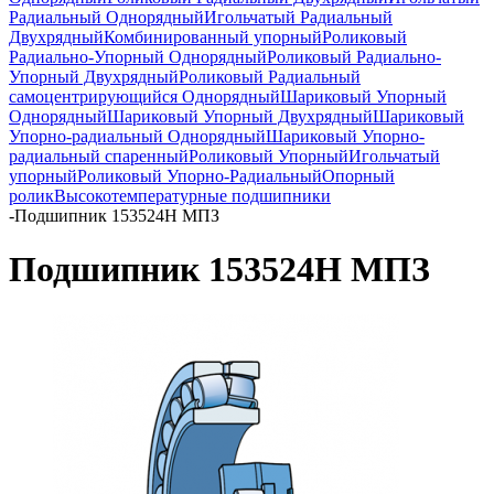
Радиальный Однорядный
Игольчатый Радиальный
Двухрядный
Комбинированный упорный
Роликовый
Радиально-Упорный Однорядный
Роликовый Радиально-
Упорный Двухрядный
Роликовый Радиальный
самоцентрирующийся Однорядный
Шариковый Упорный
Однорядный
Шариковый Упорный Двухрядный
Шариковый
Упорно-радиальный Однорядный
Шариковый Упорно-
радиальный спаренный
Роликовый Упорный
Игольчатый
упорный
Роликовый Упорно-Радиальный
Опорный
ролик
Высокотемпературные подшипники
-
Подшипник 153524Н МПЗ
Подшипник 153524Н МПЗ