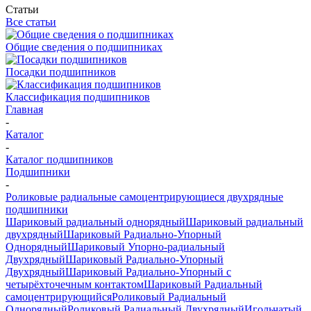
Статьи
Все статьи
Общие сведения о подшипниках
Посадки подшипников
Классификация подшипников
Главная
-
Каталог
-
Каталог подшипников
Подшипники
-
Роликовые радиальные самоцентрирующиеся двухрядные
подшипники
Шариковый радиальный однорядный
Шариковый радиальный
двухрядный
Шариковый Радиально-Упорный
Однорядный
Шариковый Упорно-радиальный
Двухрядный
Шариковый Радиально-Упорный
Двухрядный
Шариковый Радиально-Упорный с
четырёхточечным контактом
Шариковый Радиальный
самоцентрирующийся
Роликовый Радиальный
Однорядный
Роликовый Радиальный Двухрядный
Игольчатый