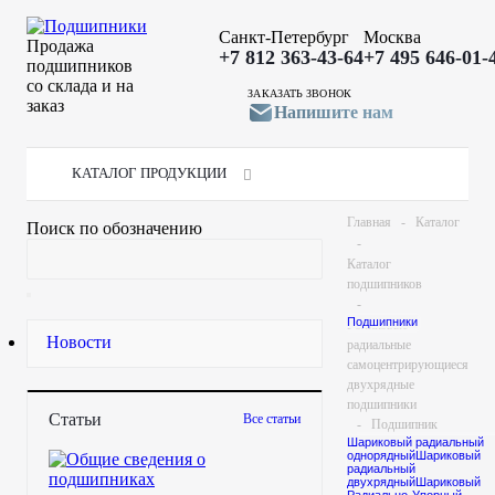
Санкт-Петербург
Москва
Продажа
+7 812 363-43-64
+7 495 646-01-
подшипников
со склада и на
ЗАКАЗАТЬ ЗВОНОК
заказ
Напишите нам
КАТАЛОГ ПРОДУКЦИИ
Главная
-
Каталог
Поиск по обозначению
-
Каталог
подшипников
-
Подшипники
Роликовые
Новости
радиальные
самоцентрирующиеся
двухрядные
подшипники
Статьи
Все статьи
-
Подшипник
Шариковый радиальный
153548 H СЗПК
однорядный
Шариковый
радиальный
двухрядный
Шариковый