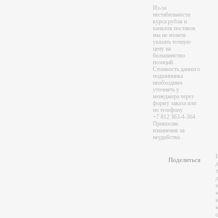
Из-за
нестабильности
курса рубля и
каналов поставок
мы не можем
указать точную
цену на
большинство
позиций.
Стоимость данного
подшипника
необходимо
уточнять у
менеджера через
форму заказа или
по телефону
+7 812 363-4-364.
Приносим
извинения за
неудобства.
Поделиться