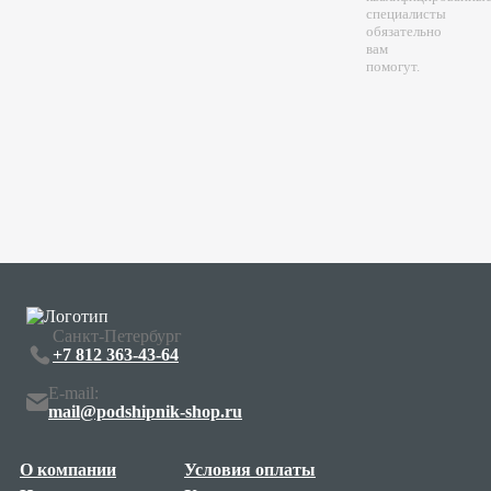
специалисты
обязательно
вам
помогут.
Санкт-Петербург
+7 812 363-43-64
E-mail:
mail@podshipnik-shop.ru
О компании
Условия оплаты