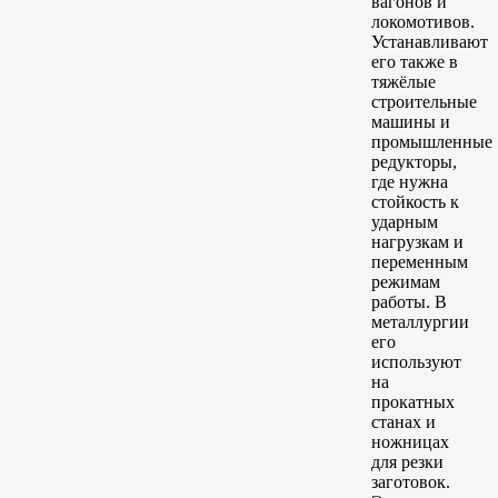
вагонов и
локомотивов.
Устанавливают
его также в
тяжёлые
строительные
машины и
промышленные
редукторы,
где нужна
стойкость к
ударным
нагрузкам и
переменным
режимам
работы. В
металлургии
его
используют
на
прокатных
станах и
ножницах
для резки
заготовок.