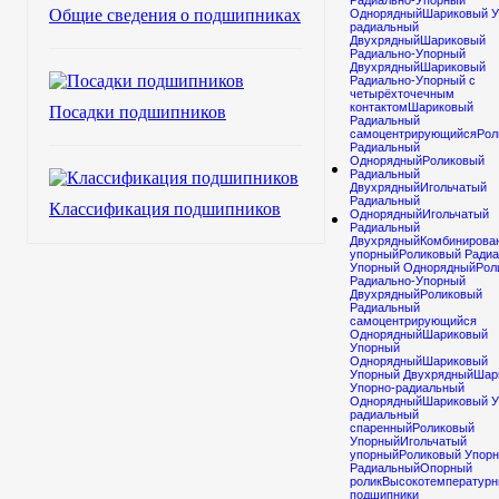
Радиально-Упорный
Подшип
Общие сведения о подшипниках
Однорядный
Шариковый У
радиальный
Двухрядный
Шариковый
153548
Радиально-Упорный
Двухрядный
Шариковый
Радиально-Упорный с
H
четырёхточечным
контактом
Шариковый
Посадки подшипников
Радиальный
СЗПК
самоцентрирующийся
Рол
Радиальный
Однорядный
Роликовый
Радиальный
Двухрядный
Игольчатый
Радиальный
Классификация подшипников
Однорядный
Игольчатый
Радиальный
Двухрядный
Комбинирова
упорный
Роликовый Радиа
Упорный Однорядный
Рол
Радиально-Упорный
Двухрядный
Роликовый
Радиальный
самоцентрирующийся
Подшипник
Однорядный
Шариковый
Упорный
153548 H СЗПК
Однорядный
Шариковый
можно купить в
Упорный Двухрядный
Шар
Упорно-радиальный
каталоге
Однорядный
Шариковый У
магазина
радиальный
спаренный
Роликовый
Подшипник-
Упорный
Игольчатый
Шоп из
упорный
Роликовый Упорн
Радиальный
Опорный
наличия или
ролик
Высокотемператур
под заказ.
подшипники