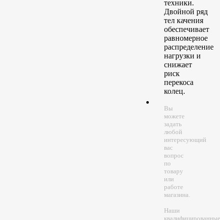
техники.
Двойной ряд
тел качения
обеспечивает
равномерное
распределение
нагрузки и
снижает
риск
перекоса
колец.
Вы
можете
задать
любой
интересующий
вас
вопрос
по
товару
или
работе
магазина.
Наши
квалифицированны