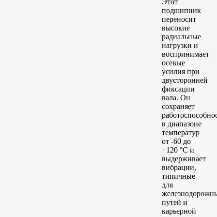
Этот
подшипник
переносит
высокие
радиальные
нагрузки и
воспринимает
осевые
усилия при
двусторонней
фиксации
вала. Он
сохраняет
работоспособно
в диапазоне
температур
от -60 до
+120 °C и
выдерживает
вибрации,
типичные
для
железнодорожн
путей и
карьерной