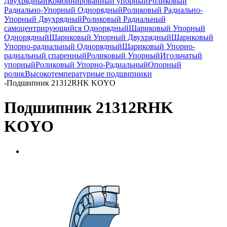
Двухрядный
Комбинированный упорный
Роликовый
Радиально-Упорный Однорядный
Роликовый Радиально-
Упорный Двухрядный
Роликовый Радиальный
самоцентрирующийся Однорядный
Шариковый Упорный
Однорядный
Шариковый Упорный Двухрядный
Шариковый
Упорно-радиальный Однорядный
Шариковый Упорно-
радиальный спаренный
Роликовый Упорный
Игольчатый
упорный
Роликовый Упорно-Радиальный
Опорный
ролик
Высокотемпературные подшипники
-
Подшипник 21312RHK KOYO
Подшипник 21312RHK
KOYO