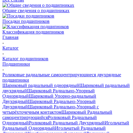
Общие сведения о подшипниках
Посадки подшипников
Классификация подшипников
Главная
-
Каталог
-
Каталог подшипников
Подшипники
-
Роликовые радиальные самоцентрирующиеся двухрядные
подшипники
Шариковый радиальный однорядный
Шариковый радиальный
двухрядный
Шариковый Радиально-Упорный
Однорядный
Шариковый Упорно-радиальный
Двухрядный
Шариковый Радиально-Упорный
Двухрядный
Шариковый Радиально-Упорный с
четырёхточечным контактом
Шариковый Радиальный
самоцентрирующийся
Роликовый Радиальный
Однорядный
Роликовый Радиальный Двухрядный
Игольчатый
Радиальный Однорядный
Игольчатый Радиальный