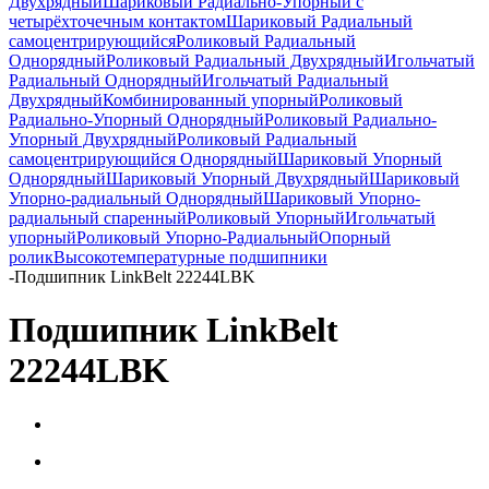
Двухрядный
Шариковый Радиально-Упорный с
четырёхточечным контактом
Шариковый Радиальный
самоцентрирующийся
Роликовый Радиальный
Однорядный
Роликовый Радиальный Двухрядный
Игольчатый
Радиальный Однорядный
Игольчатый Радиальный
Двухрядный
Комбинированный упорный
Роликовый
Радиально-Упорный Однорядный
Роликовый Радиально-
Упорный Двухрядный
Роликовый Радиальный
самоцентрирующийся Однорядный
Шариковый Упорный
Однорядный
Шариковый Упорный Двухрядный
Шариковый
Упорно-радиальный Однорядный
Шариковый Упорно-
радиальный спаренный
Роликовый Упорный
Игольчатый
упорный
Роликовый Упорно-Радиальный
Опорный
ролик
Высокотемпературные подшипники
-
Подшипник LinkBelt 22244LBK
Подшипник LinkBelt
22244LBK