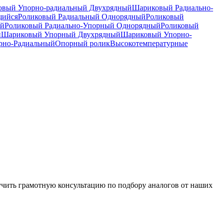
вый Упорно-радиальный Двухрядный
Шариковый Радиально-
щийся
Роликовый Радиальный Однорядный
Роликовый
ый
Роликовый Радиально-Упорный Однорядный
Роликовый
й
Шариковый Упорный Двухрядный
Шариковый Упорно-
рно-Радиальный
Опорный ролик
Высокотемпературные
чить грамотную консультацию по подбору аналогов от наших