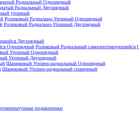
ьчатый Радиальный Однорядный
ьчатый Радиальный Двухрядный
нный упорный
Роликовый Радиально-Упорный Однорядный
Роликовый Радиально-Упорный Двухрядный
ующийся Двухрядный
Роликовый Радиальный самоцентрирующийся 
вый Упорный Однорядный
вый Упорный Двухрядный
Шариковый Упорно-радиальный Однорядный
Шариковый Упорно-радиальный спаренный
отемпературные подшипники