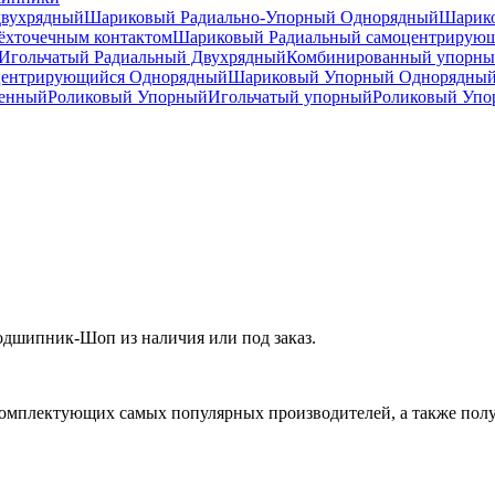
двухрядный
Шариковый Радиально-Упорный Однорядный
Шарико
ёхточечным контактом
Шариковый Радиальный самоцентрирую
Игольчатый Радиальный Двухрядный
Комбинированный упорн
центрирующийся Однорядный
Шариковый Упорный Однорядны
ренный
Роликовый Упорный
Игольчатый упорный
Роликовый Упо
дшипник-Шоп из наличия или под заказ.
омплектующих самых популярных производителей, а также полу