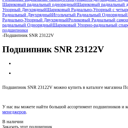
Шариковый радиальный однорядный
Шариковый радиальный 
Упорный Двухрядный
Шариковый Радиально-Упорный с четыр
Радиальный Двухрядный
Игольчатый Радиальный Однорядный
Радиально-Упорный Двухрядный
Роликовый Радиальный само
радиальный Однорядный
Шариковый Упорно-радиальный спа
подшипники
-
Подшипник SNR 23122V
Подшипник SNR 23122V
Подшипник SNR 23122V можно купить в каталоге магазина По
У нас вы можете найти большой ассортимент подшипников и к
менеджеров
.
В наличии
Заказать этот подшипник