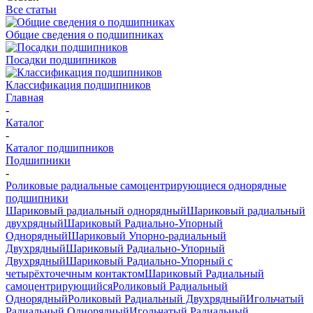
Все статьи
Общие сведения о подшипниках
Посадки подшипников
Классификация подшипников
Главная
-
Каталог
-
Каталог подшипников
Подшипники
-
Роликовые радиальные самоцентрирующиеся однорядные
подшипники
Шариковый радиальный однорядный
Шариковый радиальный
двухрядный
Шариковый Радиально-Упорный
Однорядный
Шариковый Упорно-радиальный
Двухрядный
Шариковый Радиально-Упорный
Двухрядный
Шариковый Радиально-Упорный с
четырёхточечным контактом
Шариковый Радиальный
самоцентрирующийся
Роликовый Радиальный
Однорядный
Роликовый Радиальный Двухрядный
Игольчатый
Радиальный Однорядный
Игольчатый Радиальный