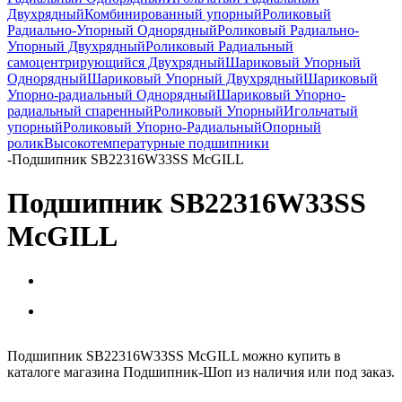
Двухрядный
Комбинированный упорный
Роликовый
Радиально-Упорный Однорядный
Роликовый Радиально-
Упорный Двухрядный
Роликовый Радиальный
самоцентрирующийся Двухрядный
Шариковый Упорный
Однорядный
Шариковый Упорный Двухрядный
Шариковый
Упорно-радиальный Однорядный
Шариковый Упорно-
радиальный спаренный
Роликовый Упорный
Игольчатый
упорный
Роликовый Упорно-Радиальный
Опорный
ролик
Высокотемпературные подшипники
-
Подшипник SB22316W33SS McGILL
Подшипник SB22316W33SS
McGILL
Подшипник SB22316W33SS McGILL можно купить в
каталоге магазина Подшипник-Шоп из наличия или под заказ.