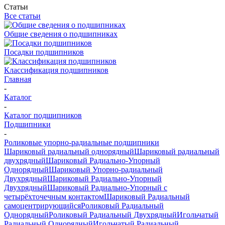
Статьи
Все статьи
Общие сведения о подшипниках
Посадки подшипников
Классификация подшипников
Главная
-
Каталог
-
Каталог подшипников
Подшипники
-
Роликовые упорно-радиальные подшипники
Шариковый радиальный однорядный
Шариковый радиальный
двухрядный
Шариковый Радиально-Упорный
Однорядный
Шариковый Упорно-радиальный
Двухрядный
Шариковый Радиально-Упорный
Двухрядный
Шариковый Радиально-Упорный с
четырёхточечным контактом
Шариковый Радиальный
самоцентрирующийся
Роликовый Радиальный
Однорядный
Роликовый Радиальный Двухрядный
Игольчатый
Радиальный Однорядный
Игольчатый Радиальный