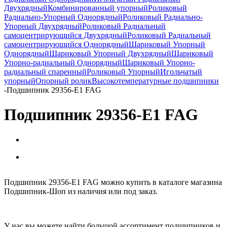
Двухрядный
Комбинированный упорный
Роликовый
Радиально-Упорный Однорядный
Роликовый Радиально-
Упорный Двухрядный
Роликовый Радиальный
самоцентрирующийся Двухрядный
Роликовый Радиальный
самоцентрирующийся Однорядный
Шариковый Упорный
Однорядный
Шариковый Упорный Двухрядный
Шариковый
Упорно-радиальный Однорядный
Шариковый Упорно-
радиальный спаренный
Роликовый Упорный
Игольчатый
упорный
Опорный ролик
Высокотемпературные подшипники
-
Подшипник 29356-E1 FAG
Подшипник 29356-E1 FAG
Подшипник 29356-E1 FAG можно купить в каталоге магазина
Подшипник-Шоп из наличия или под заказ.
У нас вы можете найти большой ассортимент подшипников и