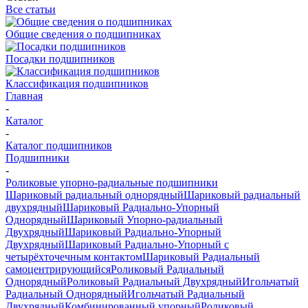
Все статьи
Общие сведения о подшипниках
Посадки подшипников
Классификация подшипников
Главная
-
Каталог
-
Каталог подшипников
Подшипники
-
Роликовые упорно-радиальные подшипники
Шариковый радиальный однорядный
Шариковый радиальный
двухрядный
Шариковый Радиально-Упорный
Однорядный
Шариковый Упорно-радиальный
Двухрядный
Шариковый Радиально-Упорный
Двухрядный
Шариковый Радиально-Упорный с
четырёхточечным контактом
Шариковый Радиальный
самоцентрирующийся
Роликовый Радиальный
Однорядный
Роликовый Радиальный Двухрядный
Игольчатый
Радиальный Однорядный
Игольчатый Радиальный
Двухрядный
Комбинированный упорный
Роликовый