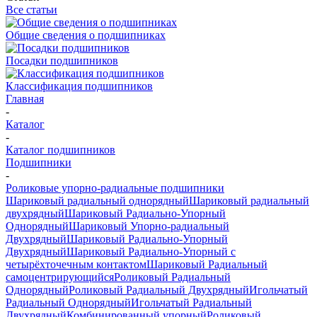
Все статьи
Общие сведения о подшипниках
Посадки подшипников
Классификация подшипников
Главная
-
Каталог
-
Каталог подшипников
Подшипники
-
Роликовые упорно-радиальные подшипники
Шариковый радиальный однорядный
Шариковый радиальный
двухрядный
Шариковый Радиально-Упорный
Однорядный
Шариковый Упорно-радиальный
Двухрядный
Шариковый Радиально-Упорный
Двухрядный
Шариковый Радиально-Упорный с
четырёхточечным контактом
Шариковый Радиальный
самоцентрирующийся
Роликовый Радиальный
Однорядный
Роликовый Радиальный Двухрядный
Игольчатый
Радиальный Однорядный
Игольчатый Радиальный
Двухрядный
Комбинированный упорный
Роликовый