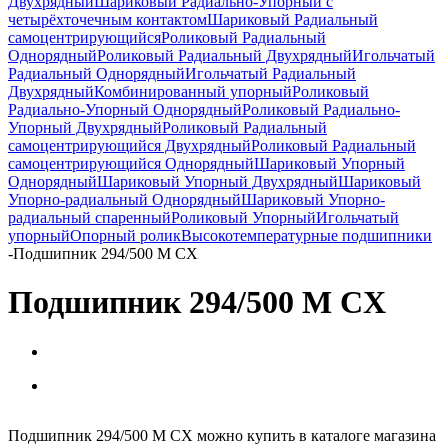
Двухрядный
Шариковый Радиально-Упорный с
четырёхточечным контактом
Шариковый Радиальный
самоцентрирующийся
Роликовый Радиальный
Однорядный
Роликовый Радиальный Двухрядный
Игольчатый
Радиальный Однорядный
Игольчатый Радиальный
Двухрядный
Комбинированный упорный
Роликовый
Радиально-Упорный Однорядный
Роликовый Радиально-
Упорный Двухрядный
Роликовый Радиальный
самоцентрирующийся Двухрядный
Роликовый Радиальный
самоцентрирующийся Однорядный
Шариковый Упорный
Однорядный
Шариковый Упорный Двухрядный
Шариковый
Упорно-радиальный Однорядный
Шариковый Упорно-
радиальный спаренный
Роликовый Упорный
Игольчатый
упорный
Опорный ролик
Высокотемпературные подшипники
-
Подшипник 294/500 M CX
Подшипник 294/500 M CX
Подшипник 294/500 M CX можно купить в каталоге магазина