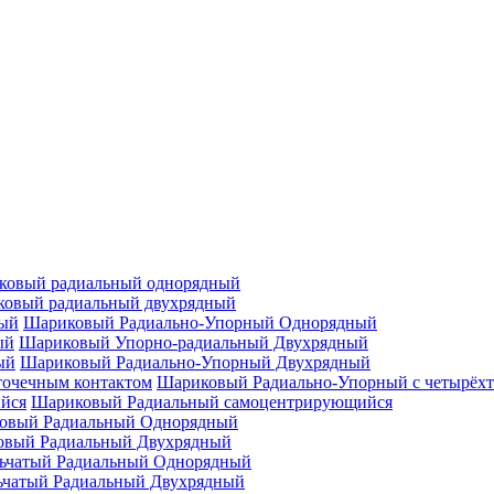
ковый радиальный однорядный
овый радиальный двухрядный
Шариковый Радиально-Упорный Однорядный
Шариковый Упорно-радиальный Двухрядный
Шариковый Радиально-Упорный Двухрядный
Шариковый Радиально-Упорный с четырёхт
Шариковый Радиальный самоцентрирующийся
овый Радиальный Однорядный
овый Радиальный Двухрядный
ьчатый Радиальный Однорядный
ьчатый Радиальный Двухрядный