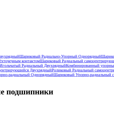
двухрядный
Шариковый Радиально-Упорный Однорядный
Шарико
ёхточечным контактом
Шариковый Радиальный самоцентрирую
Игольчатый Радиальный Двухрядный
Комбинированный упорн
центрирующийся Двухрядный
Роликовый Радиальный самоцент
рно-радиальный Однорядный
Шариковый Упорно-радиальный 
ые подшипники