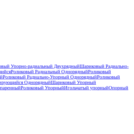
вый Упорно-радиальный Двухрядный
Шариковый Радиально-
щийся
Роликовый Радиальный Однорядный
Роликовый
ый
Роликовый Радиально-Упорный Однорядный
Роликовый
рирующийся Однорядный
Шариковый Упорный
спаренный
Роликовый Упорный
Игольчатый упорный
Опорный