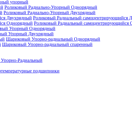
нный упорный
Роликовый Радиально-Упорный Однорядный
Роликовый Радиально-Упорный Двухрядный
Роликовый Радиальный самоцентрирующийся 
Роликовый Радиальный самоцентрирующийся 
вый Упорный Однорядный
вый Упорный Двухрядный
Шариковый Упорно-радиальный Однорядный
Шариковый Упорно-радиальный спаренный
 Упорно-Радиальный
отемпературные подшипники