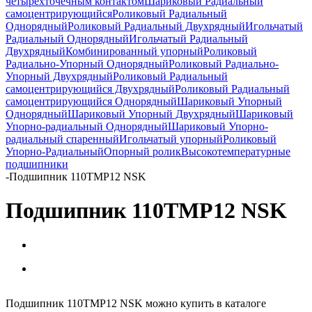
четырёхточечным контактом
Шариковый Радиальный
самоцентрирующийся
Роликовый Радиальный
Однорядный
Роликовый Радиальный Двухрядный
Игольчатый
Радиальный Однорядный
Игольчатый Радиальный
Двухрядный
Комбинированный упорный
Роликовый
Радиально-Упорный Однорядный
Роликовый Радиально-
Упорный Двухрядный
Роликовый Радиальный
самоцентрирующийся Двухрядный
Роликовый Радиальный
самоцентрирующийся Однорядный
Шариковый Упорный
Однорядный
Шариковый Упорный Двухрядный
Шариковый
Упорно-радиальный Однорядный
Шариковый Упорно-
радиальный спаренный
Игольчатый упорный
Роликовый
Упорно-Радиальный
Опорный ролик
Высокотемпературные
подшипники
-
Подшипник 110TMP12 NSK
Подшипник 110TMP12 NSK
Подшипник 110TMP12 NSK можно купить в каталоге