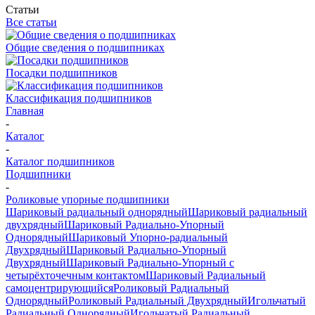
Статьи
Все статьи
Общие сведения о подшипниках
Посадки подшипников
Классификация подшипников
Главная
-
Каталог
-
Каталог подшипников
Подшипники
-
Роликовые упорные подшипники
Шариковый радиальный однорядный
Шариковый радиальный
двухрядный
Шариковый Радиально-Упорный
Однорядный
Шариковый Упорно-радиальный
Двухрядный
Шариковый Радиально-Упорный
Двухрядный
Шариковый Радиально-Упорный с
четырёхточечным контактом
Шариковый Радиальный
самоцентрирующийся
Роликовый Радиальный
Однорядный
Роликовый Радиальный Двухрядный
Игольчатый
Радиальный Однорядный
Игольчатый Радиальный