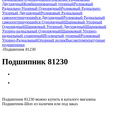
Двухрядный
Комбинированный упорный
Роликовый
Радиально-Упорный Однорядный
Роликовый Радиально-
Упорный Двухрядный
Роликовый Радиальный
самоцентрирующийся Двухрядный
Роликовый Радиальный
самоцентрирующийся Однорядный
Шариковый Упорный
Однорядный
Шариковый Упорный Двухрядный
Шариковый
Упорно-радиальный Однорядный
Шариковый Упорно-
радиальный спаренный
Игольчатый упорный
Роликовый
Упорно-Радиальный
Опорный ролик
Высокотемпературные
подшипники
-
Подшипник 81230
Подшипник 81230
Подшипник 81230 можно купить в каталоге магазина
Подшипник-Шоп из наличия или под заказ.