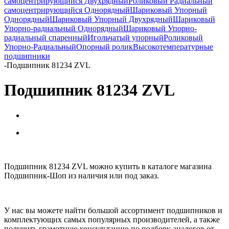
самоцентрирующийся Двухрядный
Роликовый Радиальный
самоцентрирующийся Однорядный
Шариковый Упорный
Однорядный
Шариковый Упорный Двухрядный
Шариковый
Упорно-радиальный Однорядный
Шариковый Упорно-
радиальный спаренный
Игольчатый упорный
Роликовый
Упорно-Радиальный
Опорный ролик
Высокотемпературные
подшипники
-
Подшипник 81234 ZVL
Подшипник 81234 ZVL
Подшипник 81234 ZVL можно купить в каталоге магазина
Подшипник-Шоп из наличия или под заказ.
У нас вы можете найти большой ассортимент подшипников и
комплектующих самых популярных производителей, а также
получить грамотную консультацию по подбору аналогов от