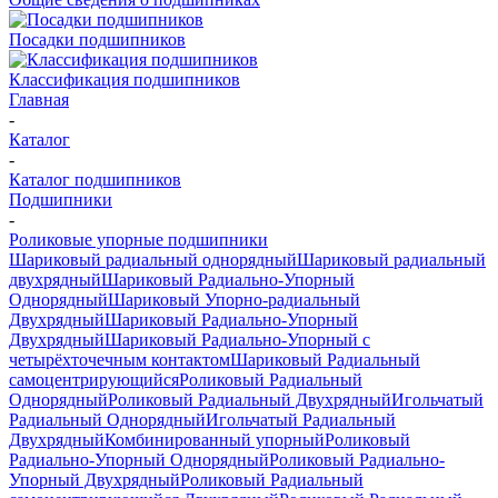
Посадки подшипников
Классификация подшипников
Главная
-
Каталог
-
Каталог подшипников
Подшипники
-
Роликовые упорные подшипники
Шариковый радиальный однорядный
Шариковый радиальный
двухрядный
Шариковый Радиально-Упорный
Однорядный
Шариковый Упорно-радиальный
Двухрядный
Шариковый Радиально-Упорный
Двухрядный
Шариковый Радиально-Упорный с
четырёхточечным контактом
Шариковый Радиальный
самоцентрирующийся
Роликовый Радиальный
Однорядный
Роликовый Радиальный Двухрядный
Игольчатый
Радиальный Однорядный
Игольчатый Радиальный
Двухрядный
Комбинированный упорный
Роликовый
Радиально-Упорный Однорядный
Роликовый Радиально-
Упорный Двухрядный
Роликовый Радиальный