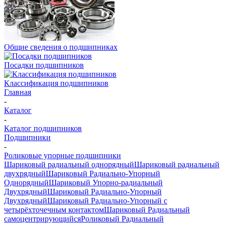
Общие сведения о подшипниках
Посадки подшипников
Классификация подшипников
Главная
-
Каталог
-
Каталог подшипников
Подшипники
-
Роликовые упорные подшипники
Шариковый радиальный однорядный
Шариковый радиальный
двухрядный
Шариковый Радиально-Упорный
Однорядный
Шариковый Упорно-радиальный
Двухрядный
Шариковый Радиально-Упорный
Двухрядный
Шариковый Радиально-Упорный с
четырёхточечным контактом
Шариковый Радиальный
самоцентрирующийся
Роликовый Радиальный