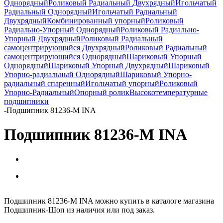
Однорядный
Роликовый Радиальный Двухрядный
Игольчатый
Радиальный Однорядный
Игольчатый Радиальный
Двухрядный
Комбинированный упорный
Роликовый
Радиально-Упорный Однорядный
Роликовый Радиально-
Упорный Двухрядный
Роликовый Радиальный
самоцентрирующийся Двухрядный
Роликовый Радиальный
самоцентрирующийся Однорядный
Шариковый Упорный
Однорядный
Шариковый Упорный Двухрядный
Шариковый
Упорно-радиальный Однорядный
Шариковый Упорно-
радиальный спаренный
Игольчатый упорный
Роликовый
Упорно-Радиальный
Опорный ролик
Высокотемпературные
подшипники
-
Подшипник 81236-M INA
Подшипник 81236-M INA
Подшипник 81236-M INA можно купить в каталоге магазина
Подшипник-Шоп из наличия или под заказ.