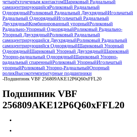
четырёхточечным контактом
Шариковый Радиальный
самоцентрирующийся
Роликовый Радиальный
Однорядный
Роликовый Радиальный Двухрядный
Игольчатый
Радиальный Однорядный
Игольчатый Радиальный
Двухрядный
Комбинированный упорный
Роликовый
Радиально-Упорный Однорядный
Роликовый Радиально-
Упорный Двухрядный
Роликовый Радиальный
самоцентрирующийся Двухрядный
Роликовый Радиальный
самоцентрирующийся Однорядный
Шариковый Упорный
Однорядный
Шариковый Упорный Двухрядный
Шариковый
Упорно-радиальный Однорядный
Шариковый Упорно-
радиальный спаренный
Роликовый Упорный
Игольчатый
упорный
Роликовый Упорно-Радиальный
Опорный
ролик
Высокотемпературные подшипники
-
Подшипник VBF 256809AKE12P6Q60xFFL20
Подшипник VBF
256809AKE12P6Q60xFFL20