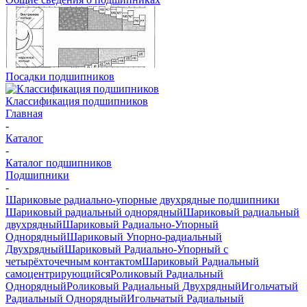
Посадки подшипников
Классификация подшипников
Главная
-
Каталог
-
Каталог подшипников
Подшипники
-
Шариковые радиально-упорные двухрядные подшипники
Шариковый радиальный однорядный
Шариковый радиальный
двухрядный
Шариковый Радиально-Упорный
Однорядный
Шариковый Упорно-радиальный
Двухрядный
Шариковый Радиально-Упорный с
четырёхточечным контактом
Шариковый Радиальный
самоцентрирующийся
Роликовый Радиальный
Однорядный
Роликовый Радиальный Двухрядный
Игольчатый
Радиальный Однорядный
Игольчатый Радиальный