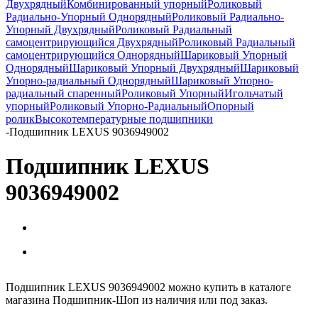
Двухрядный
Комбинированный упорный
Роликовый
Радиально-Упорный Однорядный
Роликовый Радиально-
Упорный Двухрядный
Роликовый Радиальный
самоцентрирующийся Двухрядный
Роликовый Радиальный
самоцентрирующийся Однорядный
Шариковый Упорный
Однорядный
Шариковый Упорный Двухрядный
Шариковый
Упорно-радиальный Однорядный
Шариковый Упорно-
радиальный спаренный
Роликовый Упорный
Игольчатый
упорный
Роликовый Упорно-Радиальный
Опорный
ролик
Высокотемпературные подшипники
-
Подшипник LEXUS 9036949002
Подшипник LEXUS
9036949002
Подшипник LEXUS 9036949002 можно купить в каталоге
магазина Подшипник-Шоп из наличия или под заказ.