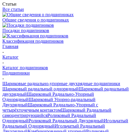
Статьи
Все статьи
Общие сведения о подшипниках
Посадки подшипников
Классификация подшипников
Главная
-
Каталог
-
Каталог подшипников
Подшипники
-
Шариковые радиально-упорные двухрядные подшипники
Шариковый радиальный однорядный
Шариковый радиальный
двухрядный
Шариковый Радиально-Упорный
Однорядный
Шариковый Упорно-радиальный
Двухрядный
Шариковый Радиально-Упорный с
четырёхточечным контактом
Шариковый Радиальный
самоцентрирующийся
Роликовый Радиальный
Однорядный
Роликовый Радиальный Двухрядный
Игольчатый
Радиальный Однорядный
Игольчатый Радиальный
Двухрядный
Комбинированный упорный
Роликовый