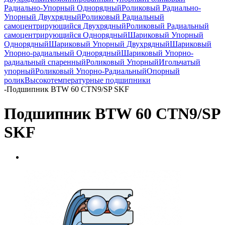
Радиально-Упорный Однорядный
Роликовый Радиально-
Упорный Двухрядный
Роликовый Радиальный
самоцентрирующийся Двухрядный
Роликовый Радиальный
самоцентрирующийся Однорядный
Шариковый Упорный
Однорядный
Шариковый Упорный Двухрядный
Шариковый
Упорно-радиальный Однорядный
Шариковый Упорно-
радиальный спаренный
Роликовый Упорный
Игольчатый
упорный
Роликовый Упорно-Радиальный
Опорный
ролик
Высокотемпературные подшипники
-
Подшипник BTW 60 CTN9/SP SKF
Подшипник BTW 60 CTN9/SP
SKF