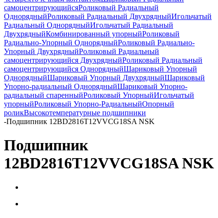
самоцентрирующийся
Роликовый Радиальный
Однорядный
Роликовый Радиальный Двухрядный
Игольчатый
Радиальный Однорядный
Игольчатый Радиальный
Двухрядный
Комбинированный упорный
Роликовый
Радиально-Упорный Однорядный
Роликовый Радиально-
Упорный Двухрядный
Роликовый Радиальный
самоцентрирующийся Двухрядный
Роликовый Радиальный
самоцентрирующийся Однорядный
Шариковый Упорный
Однорядный
Шариковый Упорный Двухрядный
Шариковый
Упорно-радиальный Однорядный
Шариковый Упорно-
радиальный спаренный
Роликовый Упорный
Игольчатый
упорный
Роликовый Упорно-Радиальный
Опорный
ролик
Высокотемпературные подшипники
-
Подшипник 12BD2816T12VVCG18SA NSK
Подшипник
12BD2816T12VVCG18SA NSK