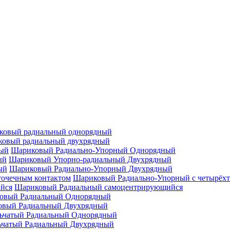
ковый радиальный однорядный
овый радиальный двухрядный
Шариковый Радиально-Упорный Однорядный
Шариковый Упорно-радиальный Двухрядный
Шариковый Радиально-Упорный Двухрядный
Шариковый Радиально-Упорный с четырёхт
Шариковый Радиальный самоцентрирующийся
овый Радиальный Однорядный
овый Радиальный Двухрядный
ьчатый Радиальный Однорядный
ьчатый Радиальный Двухрядный