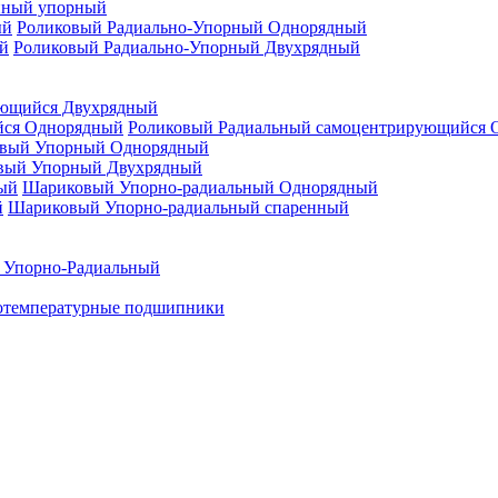
нный упорный
Роликовый Радиально-Упорный Однорядный
Роликовый Радиально-Упорный Двухрядный
ующийся Двухрядный
Роликовый Радиальный самоцентрирующийся 
вый Упорный Однорядный
вый Упорный Двухрядный
Шариковый Упорно-радиальный Однорядный
Шариковый Упорно-радиальный спаренный
 Упорно-Радиальный
отемпературные подшипники