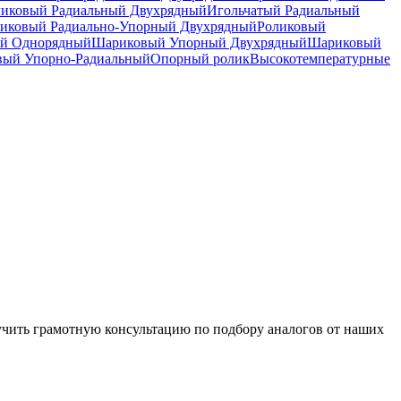
ликовый Радиальный Двухрядный
Игольчатый Радиальный
иковый Радиально-Упорный Двухрядный
Роликовый
й Однорядный
Шариковый Упорный Двухрядный
Шариковый
вый Упорно-Радиальный
Опорный ролик
Высокотемпературные
чить грамотную консультацию по подбору аналогов от наших