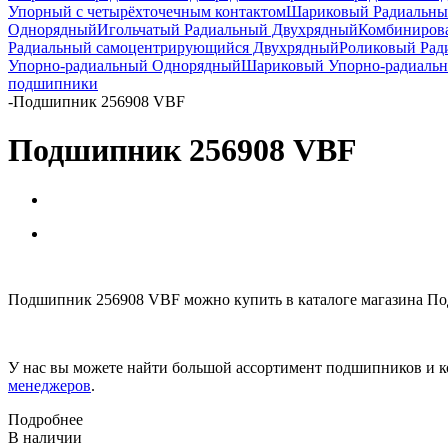
Упорный с четырёхточечным контактом
Шариковый Радиальны
Однорядный
Игольчатый Радиальный Двухрядный
Комбиниров
Радиальный самоцентрирующийся Двухрядный
Роликовый Рад
Упорно-радиальный Однорядный
Шариковый Упорно-радиаль
подшипники
-
Подшипник 256908 VBF
Подшипник 256908 VBF
Подшипник 256908 VBF можно купить в каталоге магазина По
У нас вы можете найти большой ассортимент подшипников и к
менеджеров
.
Подробнее
В наличии