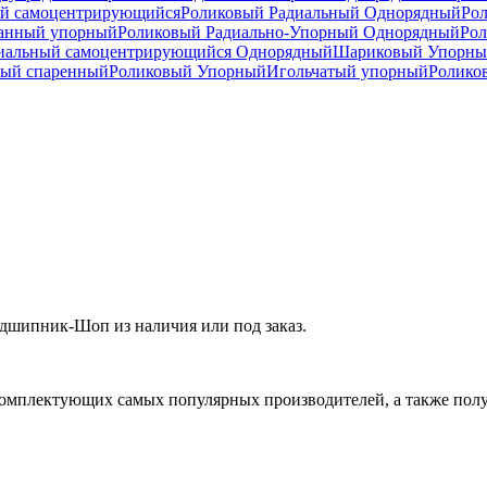
й самоцентрирующийся
Роликовый Радиальный Однорядный
Ро
анный упорный
Роликовый Радиально-Упорный Однорядный
Рол
иальный самоцентрирующийся Однорядный
Шариковый Упорны
ный спаренный
Роликовый Упорный
Игольчатый упорный
Ролико
дшипник-Шоп из наличия или под заказ.
омплектующих самых популярных производителей, а также полу