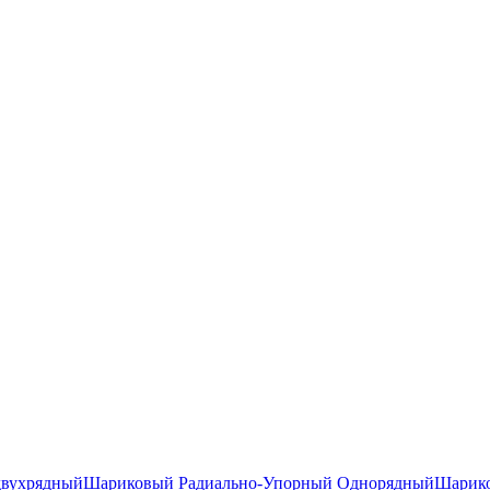
двухрядный
Шариковый Радиально-Упорный Однорядный
Шарико