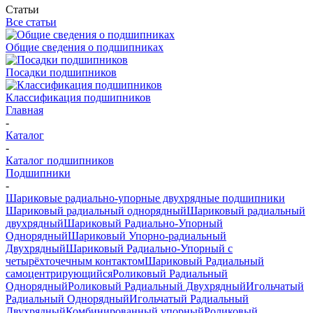
Статьи
Все статьи
Общие сведения о подшипниках
Посадки подшипников
Классификация подшипников
Главная
-
Каталог
-
Каталог подшипников
Подшипники
-
Шариковые радиально-упорные двухрядные подшипники
Шариковый радиальный однорядный
Шариковый радиальный
двухрядный
Шариковый Радиально-Упорный
Однорядный
Шариковый Упорно-радиальный
Двухрядный
Шариковый Радиально-Упорный с
четырёхточечным контактом
Шариковый Радиальный
самоцентрирующийся
Роликовый Радиальный
Однорядный
Роликовый Радиальный Двухрядный
Игольчатый
Радиальный Однорядный
Игольчатый Радиальный
Двухрядный
Комбинированный упорный
Роликовый