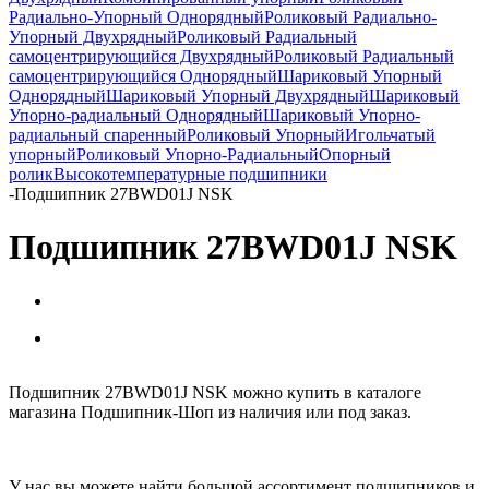
Радиально-Упорный Однорядный
Роликовый Радиально-
Упорный Двухрядный
Роликовый Радиальный
самоцентрирующийся Двухрядный
Роликовый Радиальный
самоцентрирующийся Однорядный
Шариковый Упорный
Однорядный
Шариковый Упорный Двухрядный
Шариковый
Упорно-радиальный Однорядный
Шариковый Упорно-
радиальный спаренный
Роликовый Упорный
Игольчатый
упорный
Роликовый Упорно-Радиальный
Опорный
ролик
Высокотемпературные подшипники
-
Подшипник 27BWD01J NSK
Подшипник 27BWD01J NSK
Подшипник 27BWD01J NSK можно купить в каталоге
магазина Подшипник-Шоп из наличия или под заказ.
У нас вы можете найти большой ассортимент подшипников и