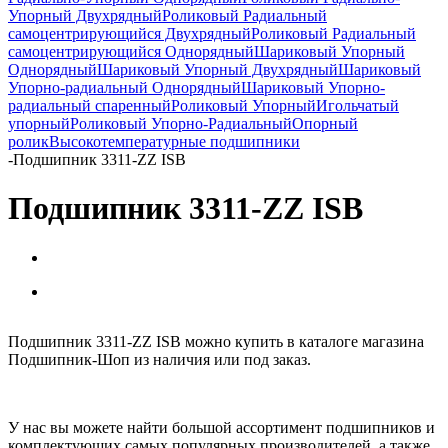
Упорный Двухрядный
Роликовый Радиальный
самоцентрирующийся Двухрядный
Роликовый Радиальный
самоцентрирующийся Однорядный
Шариковый Упорный
Однорядный
Шариковый Упорный Двухрядный
Шариковый
Упорно-радиальный Однорядный
Шариковый Упорно-
радиальный спаренный
Роликовый Упорный
Игольчатый
упорный
Роликовый Упорно-Радиальный
Опорный
ролик
Высокотемпературные подшипники
-
Подшипник 3311-ZZ ISB
Подшипник 3311-ZZ ISB
Подшипник 3311-ZZ ISB можно купить в каталоге магазина
Подшипник-Шоп из наличия или под заказ.
У нас вы можете найти большой ассортимент подшипников и
комплектующих самых популярных производителей, а также