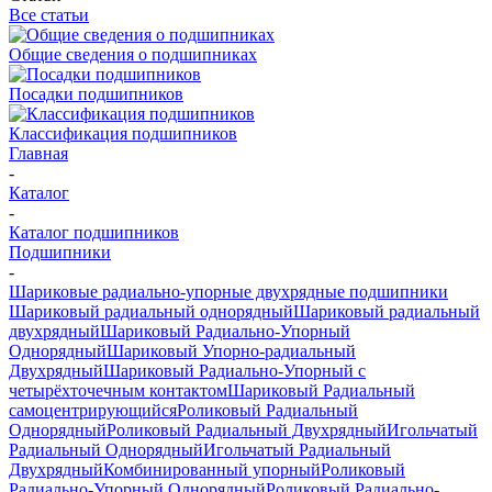
Все статьи
Общие сведения о подшипниках
Посадки подшипников
Классификация подшипников
Главная
-
Каталог
-
Каталог подшипников
Подшипники
-
Шариковые радиально-упорные двухрядные подшипники
Шариковый радиальный однорядный
Шариковый радиальный
двухрядный
Шариковый Радиально-Упорный
Однорядный
Шариковый Упорно-радиальный
Двухрядный
Шариковый Радиально-Упорный с
четырёхточечным контактом
Шариковый Радиальный
самоцентрирующийся
Роликовый Радиальный
Однорядный
Роликовый Радиальный Двухрядный
Игольчатый
Радиальный Однорядный
Игольчатый Радиальный
Двухрядный
Комбинированный упорный
Роликовый
Радиально-Упорный Однорядный
Роликовый Радиально-