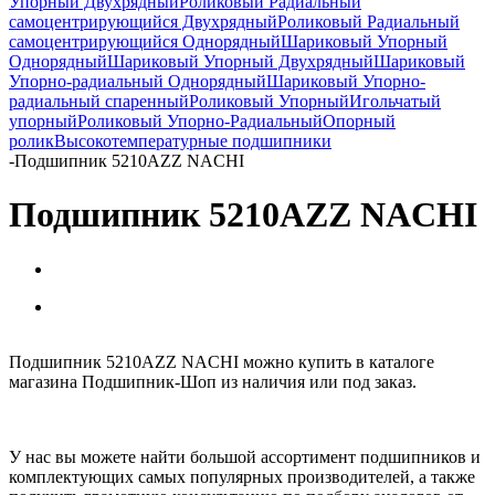
Упорный Двухрядный
Роликовый Радиальный
самоцентрирующийся Двухрядный
Роликовый Радиальный
самоцентрирующийся Однорядный
Шариковый Упорный
Однорядный
Шариковый Упорный Двухрядный
Шариковый
Упорно-радиальный Однорядный
Шариковый Упорно-
радиальный спаренный
Роликовый Упорный
Игольчатый
упорный
Роликовый Упорно-Радиальный
Опорный
ролик
Высокотемпературные подшипники
-
Подшипник 5210AZZ NACHI
Подшипник 5210AZZ NACHI
Подшипник 5210AZZ NACHI можно купить в каталоге
магазина Подшипник-Шоп из наличия или под заказ.
У нас вы можете найти большой ассортимент подшипников и
комплектующих самых популярных производителей, а также