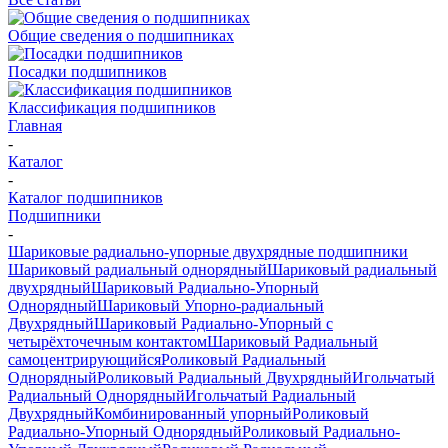
Общие сведения о подшипниках
Посадки подшипников
Классификация подшипников
Главная
-
Каталог
-
Каталог подшипников
Подшипники
-
Шариковые радиально-упорные двухрядные подшипники
Шариковый радиальный однорядный
Шариковый радиальный
двухрядный
Шариковый Радиально-Упорный
Однорядный
Шариковый Упорно-радиальный
Двухрядный
Шариковый Радиально-Упорный с
четырёхточечным контактом
Шариковый Радиальный
самоцентрирующийся
Роликовый Радиальный
Однорядный
Роликовый Радиальный Двухрядный
Игольчатый
Радиальный Однорядный
Игольчатый Радиальный
Двухрядный
Комбинированный упорный
Роликовый
Радиально-Упорный Однорядный
Роликовый Радиально-