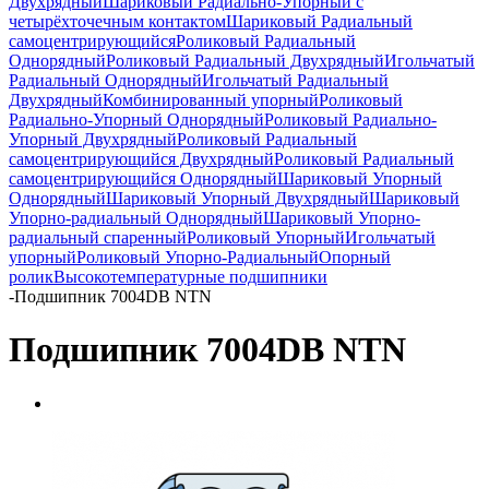
Двухрядный
Шариковый Радиально-Упорный с
четырёхточечным контактом
Шариковый Радиальный
самоцентрирующийся
Роликовый Радиальный
Однорядный
Роликовый Радиальный Двухрядный
Игольчатый
Радиальный Однорядный
Игольчатый Радиальный
Двухрядный
Комбинированный упорный
Роликовый
Радиально-Упорный Однорядный
Роликовый Радиально-
Упорный Двухрядный
Роликовый Радиальный
самоцентрирующийся Двухрядный
Роликовый Радиальный
самоцентрирующийся Однорядный
Шариковый Упорный
Однорядный
Шариковый Упорный Двухрядный
Шариковый
Упорно-радиальный Однорядный
Шариковый Упорно-
радиальный спаренный
Роликовый Упорный
Игольчатый
упорный
Роликовый Упорно-Радиальный
Опорный
ролик
Высокотемпературные подшипники
-
Подшипник 7004DB NTN
Подшипник 7004DB NTN