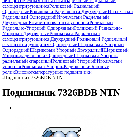
четырёхточечным контактом
Шариковый Радиальный
самоцентрирующийся
Роликовый Радиальный
Однорядный
Роликовый Радиальный Двухрядный
Игольчатый
Радиальный Однорядный
Игольчатый Радиальный
Двухрядный
Комбинированный упорный
Роликовый
Радиально-Упорный Однорядный
Роликовый Радиально-
Упорный Двухрядный
Роликовый Радиальный
самоцентрирующийся Двухрядный
Роликовый Радиальный
самоцентрирующийся Однорядный
Шариковый Упорный
Однорядный
Шариковый Упорный Двухрядный
Шариковый
Упорно-радиальный Однорядный
Шариковый Упорно-
радиальный спаренный
Роликовый Упорный
Игольчатый
упорный
Роликовый Упорно-Радиальный
Опорный
ролик
Высокотемпературные подшипники
-
Подшипник 7326BDB NTN
Подшипник 7326BDB NTN