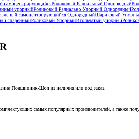
й самоцентрирующийся
Роликовый Радиальный Однорядный
Ро
анный упорный
Роликовый Радиально-Упорный Однорядный
Рол
иальный самоцентрирующийся Однорядный
Шариковый Упорны
ный спаренный
Роликовый Упорный
Игольчатый упорный
Ролико
NR
ина Подшипник-Шоп из наличия или под заказ.
омплектующих самых популярных производителей, а также полу