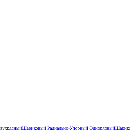
двухрядный
Шариковый Радиально-Упорный Однорядный
Шарико