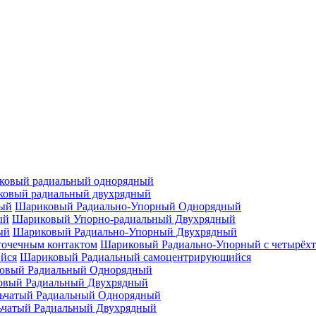
ковый радиальный однорядный
овый радиальный двухрядный
Шариковый Радиально-Упорный Однорядный
Шариковый Упорно-радиальный Двухрядный
Шариковый Радиально-Упорный Двухрядный
Шариковый Радиально-Упорный с четырёхт
Шариковый Радиальный самоцентрирующийся
овый Радиальный Однорядный
овый Радиальный Двухрядный
ьчатый Радиальный Однорядный
ьчатый Радиальный Двухрядный