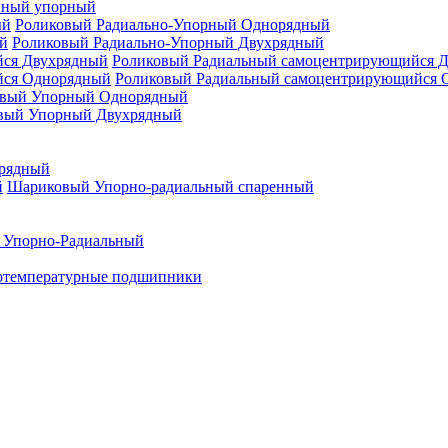
нный упорный
Роликовый Радиально-Упорный Однорядный
Роликовый Радиально-Упорный Двухрядный
Роликовый Радиальный самоцентрирующийся 
Роликовый Радиальный самоцентрирующийся 
вый Упорный Однорядный
вый Упорный Двухрядный
рядный
Шариковый Упорно-радиальный спаренный
 Упорно-Радиальный
отемпературные подшипники