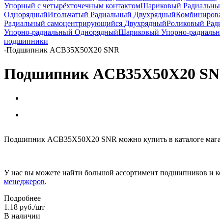
Упорный с четырёхточечным контактом
Шариковый Радиальны
Однорядный
Игольчатый Радиальный Двухрядный
Комбиниров
Радиальный самоцентрирующийся Двухрядный
Роликовый Рад
Упорно-радиальный Однорядный
Шариковый Упорно-радиаль
подшипники
-
Подшипник ACB35X50X20 SNR
Подшипник ACB35X50X20 S
Подшипник ACB35X50X20 SNR можно купить в каталоге магаз
У нас вы можете найти большой ассортимент подшипников и к
менеджеров
.
Подробнее
1.18
руб.
/шт
В наличии