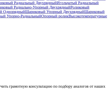
ликовый Радиальный Двухрядный
Игольчатый Радиальный
иковый Радиально-Упорный Двухрядный
Роликовый
й Однорядный
Шариковый Упорный Двухрядный
Шариковый
вый Упорно-Радиальный
Опорный ролик
Высокотемпературные
чить грамотную консультацию по подбору аналогов от наших