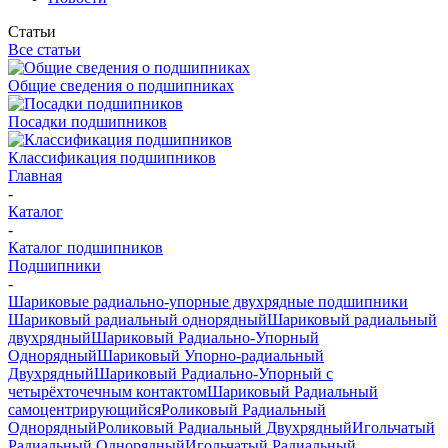
Статьи
Все статьи
Общие сведения о подшипниках
Посадки подшипников
Классификация подшипников
Главная
-
Каталог
-
Каталог подшипников
Подшипники
-
Шариковые радиально-упорные двухрядные подшипники
Шариковый радиальный однорядный
Шариковый радиальный
двухрядный
Шариковый Радиально-Упорный
Однорядный
Шариковый Упорно-радиальный
Двухрядный
Шариковый Радиально-Упорный с
четырёхточечным контактом
Шариковый Радиальный
самоцентрирующийся
Роликовый Радиальный
Однорядный
Роликовый Радиальный Двухрядный
Игольчатый
Радиальный Однорядный
Игольчатый Радиальный