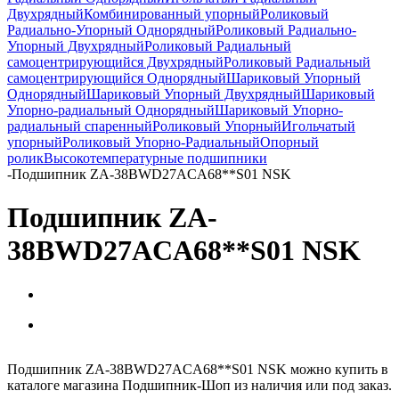
Двухрядный
Комбинированный упорный
Роликовый
Радиально-Упорный Однорядный
Роликовый Радиально-
Упорный Двухрядный
Роликовый Радиальный
самоцентрирующийся Двухрядный
Роликовый Радиальный
самоцентрирующийся Однорядный
Шариковый Упорный
Однорядный
Шариковый Упорный Двухрядный
Шариковый
Упорно-радиальный Однорядный
Шариковый Упорно-
радиальный спаренный
Роликовый Упорный
Игольчатый
упорный
Роликовый Упорно-Радиальный
Опорный
ролик
Высокотемпературные подшипники
-
Подшипник ZA-38BWD27ACA68**S01 NSK
Подшипник ZA-
38BWD27ACA68**S01 NSK
Подшипник ZA-38BWD27ACA68**S01 NSK можно купить в
каталоге магазина Подшипник-Шоп из наличия или под заказ.