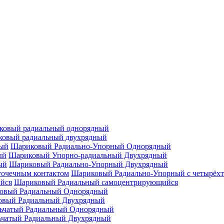
ковый радиальный однорядный
овый радиальный двухрядный
Шариковый Радиально-Упорный Однорядный
Шариковый Упорно-радиальный Двухрядный
Шариковый Радиально-Упорный Двухрядный
Шариковый Радиально-Упорный с четырёхт
Шариковый Радиальный самоцентрирующийся
овый Радиальный Однорядный
овый Радиальный Двухрядный
ьчатый Радиальный Однорядный
ьчатый Радиальный Двухрядный