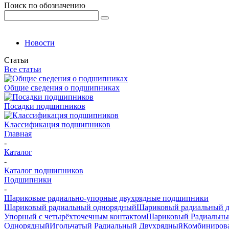
Поиск по обозначению
Новости
Статьи
Все статьи
Общие сведения о подшипниках
Посадки подшипников
Классификация подшипников
Главная
-
Каталог
-
Каталог подшипников
Подшипники
-
Шариковые радиально-упорные двухрядные подшипники
Шариковый радиальный однорядный
Шариковый радиальный 
Упорный с четырёхточечным контактом
Шариковый Радиальны
Однорядный
Игольчатый Радиальный Двухрядный
Комбиниров