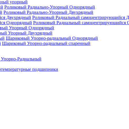
нный упорный
Роликовый Радиально-Упорный Однорядный
Роликовый Радиально-Упорный Двухрядный
Роликовый Радиальный самоцентрирующийся 
Роликовый Радиальный самоцентрирующийся 
вый Упорный Однорядный
вый Упорный Двухрядный
Шариковый Упорно-радиальный Однорядный
Шариковый Упорно-радиальный спаренный
 Упорно-Радиальный
отемпературные подшипники