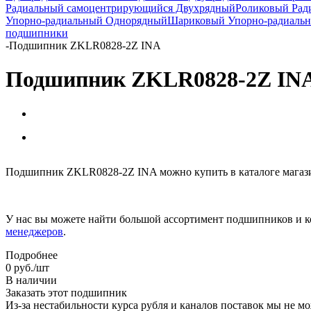
Радиальный самоцентрирующийся Двухрядный
Роликовый Рад
Упорно-радиальный Однорядный
Шариковый Упорно-радиаль
подшипники
-
Подшипник ZKLR0828-2Z INA
Подшипник ZKLR0828-2Z IN
Подшипник ZKLR0828-2Z INA можно купить в каталоге магази
У нас вы можете найти большой ассортимент подшипников и к
менеджеров
.
Подробнее
0
руб.
/шт
В наличии
Заказать этот подшипник
Из-за нестабильности курса рубля и каналов поставок мы не м