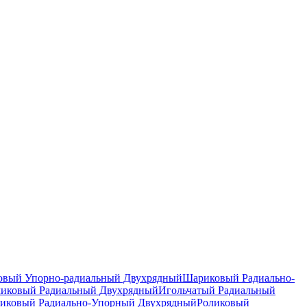
вый Упорно-радиальный Двухрядный
Шариковый Радиально-
ликовый Радиальный Двухрядный
Игольчатый Радиальный
иковый Радиально-Упорный Двухрядный
Роликовый