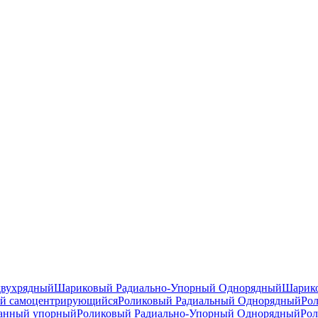
двухрядный
Шариковый Радиально-Упорный Однорядный
Шарико
й самоцентрирующийся
Роликовый Радиальный Однорядный
Ро
анный упорный
Роликовый Радиально-Упорный Однорядный
Рол