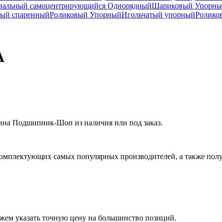
иальный самоцентрирующийся Однорядный
Шариковый Упорны
ный спаренный
Роликовый Упорный
Игольчатый упорный
Ролико
A
на Подшипник-Шоп из наличия или под заказ.
омплектующих самых популярных производителей, а также полу
ожем указать точную цену на большинство позиций.