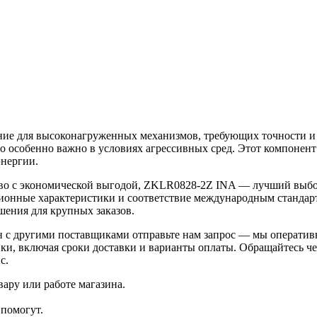
е для высоконагруженных механизмов, требующих точности и 
что особенно важно в условиях агрессивных сред. Этот компонен
энергии.
во с экономической выгодой, ZKLR0828-2Z INA — лучший выбо
ационные характеристики и соответствие международным станда
шения для крупных заказов.
ен с другими поставщиками отправьте нам запрос — мы операти
ки, включая сроки доставки и варианты оплаты. Обращайтесь ч
с.
ару или работе магазина.
помогут.