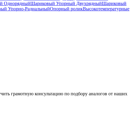
й Однорядный
Шариковый Упорный Двухрядный
Шариковый
вый Упорно-Радиальный
Опорный ролик
Высокотемпературные
чить грамотную консультацию по подбору аналогов от наших