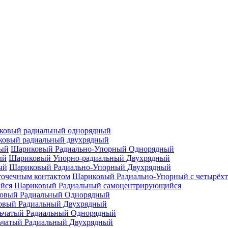
ковый радиальный однорядный
овый радиальный двухрядный
Шариковый Радиально-Упорный Однорядный
Шариковый Упорно-радиальный Двухрядный
Шариковый Радиально-Упорный Двухрядный
Шариковый Радиально-Упорный с четырёхт
Шариковый Радиальный самоцентрирующийся
овый Радиальный Однорядный
овый Радиальный Двухрядный
ьчатый Радиальный Однорядный
ьчатый Радиальный Двухрядный