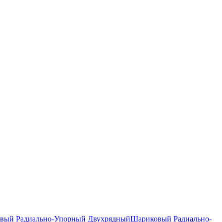
вый Радиально-Упорный Двухрядный
Шариковый Радиально-