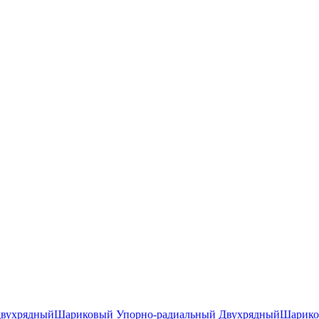
двухрядный
Шариковый Упорно-радиальный Двухрядный
Шарико