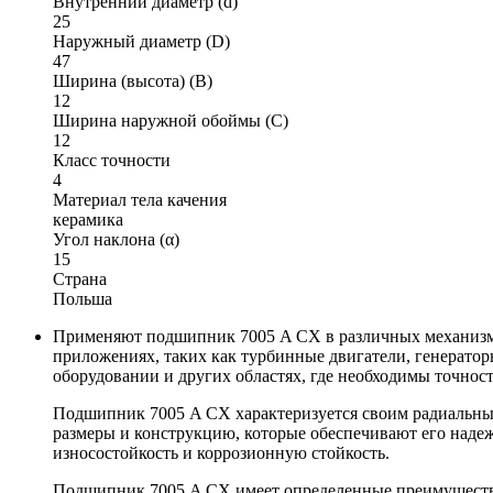
Внутренний диаметр (d)
25
Наружный диаметр (D)
47
Ширина (высота) (B)
12
Ширина наружной обоймы (C)
12
Класс точности
4
Материал тела качения
керамика
Угол наклона (α)
15
Страна
Польша
Применяют подшипник 7005 A CX в различных механизмах 
приложениях, таких как турбинные двигатели, генерато
оборудовании и других областях, где необходимы точност
Подшипник 7005 A CX характеризуется своим радиальным
размеры и конструкцию, которые обеспечивают его наде
износостойкость и коррозионную стойкость.
Подшипник 7005 A CX имеет определенные преимущества,