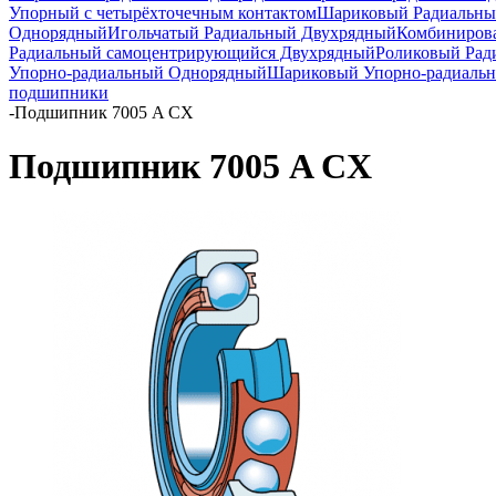
Упорный с четырёхточечным контактом
Шариковый Радиальны
Однорядный
Игольчатый Радиальный Двухрядный
Комбиниров
Радиальный самоцентрирующийся Двухрядный
Роликовый Рад
Упорно-радиальный Однорядный
Шариковый Упорно-радиаль
подшипники
-
Подшипник 7005 A CX
Подшипник 7005 A CX