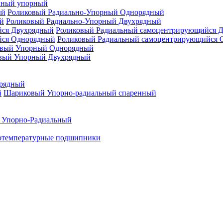
нный упорный
Роликовый Радиально-Упорный Однорядный
Роликовый Радиально-Упорный Двухрядный
Роликовый Радиальный самоцентрирующийся 
Роликовый Радиальный самоцентрирующийся 
вый Упорный Однорядный
вый Упорный Двухрядный
рядный
Шариковый Упорно-радиальный спаренный
 Упорно-Радиальный
отемпературные подшипники