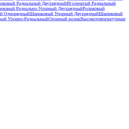
ликовый Радиальный Двухрядный
Игольчатый Радиальный
иковый Радиально-Упорный Двухрядный
Роликовый
й Однорядный
Шариковый Упорный Двухрядный
Шариковый
вый Упорно-Радиальный
Опорный ролик
Высокотемпературные