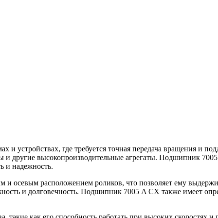
и устройствах, где требуется точная передача вращения и под
ры и другие высокопроизводительные агрегаты. Подшипник 7005
ь и надежность.
 и осевым расположением роликов, что позволяет ему выдержи
жность и долговечность. Подшипник 7005 A CX также имеет оп
 такие как его способность работать при высоких скоростях и 