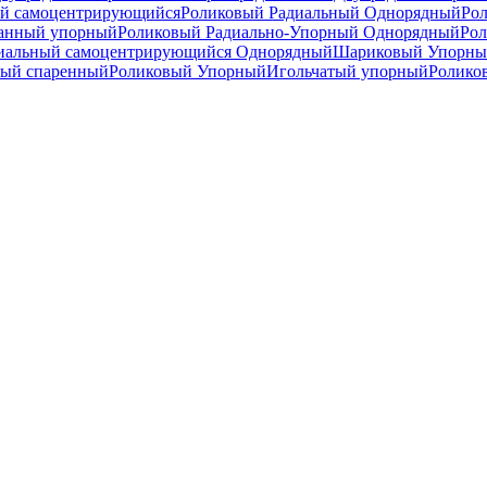
й самоцентрирующийся
Роликовый Радиальный Однорядный
Ро
анный упорный
Роликовый Радиально-Упорный Однорядный
Рол
иальный самоцентрирующийся Однорядный
Шариковый Упорны
ный спаренный
Роликовый Упорный
Игольчатый упорный
Ролико