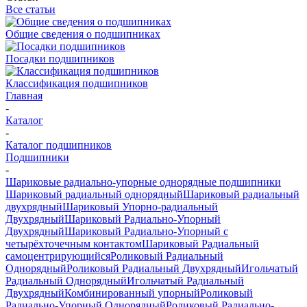
Все статьи
Общие сведения о подшипниках
Посадки подшипников
Классификация подшипников
Главная
-
Каталог
-
Каталог подшипников
Подшипники
-
Шариковые радиально-упорные однорядные подшипники
Шариковый радиальный однорядный
Шариковый радиальный
двухрядный
Шариковый Упорно-радиальный
Двухрядный
Шариковый Радиально-Упорный
Двухрядный
Шариковый Радиально-Упорный с
четырёхточечным контактом
Шариковый Радиальный
самоцентрирующийся
Роликовый Радиальный
Однорядный
Роликовый Радиальный Двухрядный
Игольчатый
Радиальный Однорядный
Игольчатый Радиальный
Двухрядный
Комбинированный упорный
Роликовый
Радиально-Упорный Однорядный
Роликовый Радиально-