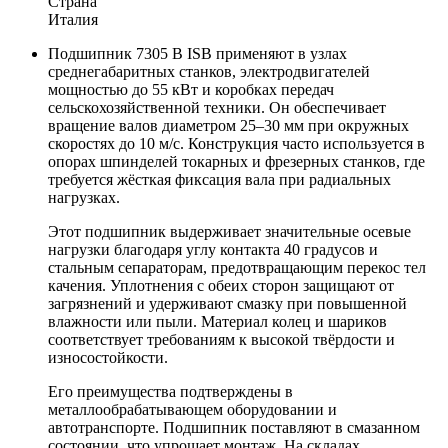
Страна
Италия
Подшипник 7305 B ISB применяют в узлах
среднегабаритных станков, электродвигателей
мощностью до 55 кВт и коробках передач
сельскохозяйственной техники. Он обеспечивает
вращение валов диаметром 25–30 мм при окружных
скоростях до 10 м/с. Конструкция часто используется в
опорах шпинделей токарных и фрезерных станков, где
требуется жёсткая фиксация вала при радиальных
нагрузках.
Этот подшипник выдерживает значительные осевые
нагрузки благодаря углу контакта 40 градусов и
стальным сепараторам, предотвращающим перекос тел
качения. Уплотнения с обеих сторон защищают от
загрязнений и удерживают смазку при повышенной
влажности или пыли. Материал колец и шариков
соответствует требованиям к высокой твёрдости и
износостойкости.
Его преимущества подтверждены в
металлообрабатывающем оборудовании и
автотранспорте. Подшипник поставляют в смазанном
состоянии, что упрощает монтаж. На складах