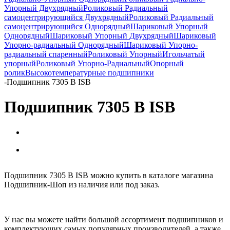
Упорный Двухрядный
Роликовый Радиальный
самоцентрирующийся Двухрядный
Роликовый Радиальный
самоцентрирующийся Однорядный
Шариковый Упорный
Однорядный
Шариковый Упорный Двухрядный
Шариковый
Упорно-радиальный Однорядный
Шариковый Упорно-
радиальный спаренный
Роликовый Упорный
Игольчатый
упорный
Роликовый Упорно-Радиальный
Опорный
ролик
Высокотемпературные подшипники
-
Подшипник 7305 B ISB
Подшипник 7305 B ISB
Подшипник 7305 B ISB можно купить в каталоге магазина
Подшипник-Шоп из наличия или под заказ.
У нас вы можете найти большой ассортимент подшипников и
комплектующих самых популярных производителей, а также