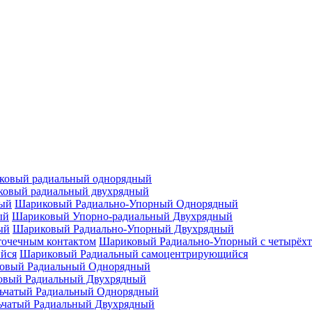
ковый радиальный однорядный
овый радиальный двухрядный
Шариковый Радиально-Упорный Однорядный
Шариковый Упорно-радиальный Двухрядный
Шариковый Радиально-Упорный Двухрядный
Шариковый Радиально-Упорный с четырёхт
Шариковый Радиальный самоцентрирующийся
овый Радиальный Однорядный
овый Радиальный Двухрядный
ьчатый Радиальный Однорядный
ьчатый Радиальный Двухрядный