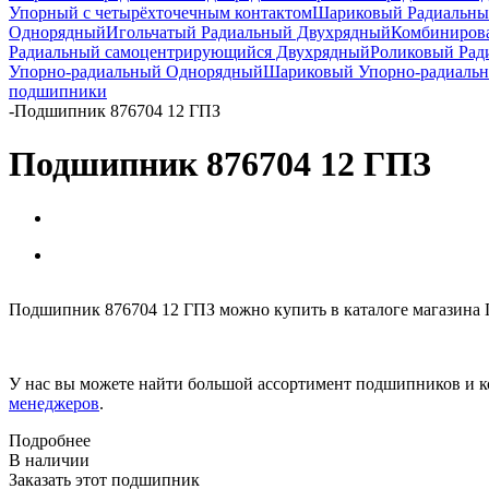
Упорный с четырёхточечным контактом
Шариковый Радиальны
Однорядный
Игольчатый Радиальный Двухрядный
Комбиниров
Радиальный самоцентрирующийся Двухрядный
Роликовый Рад
Упорно-радиальный Однорядный
Шариковый Упорно-радиаль
подшипники
-
Подшипник 876704 12 ГПЗ
Подшипник 876704 12 ГПЗ
Подшипник 876704 12 ГПЗ можно купить в каталоге магазина 
У нас вы можете найти большой ассортимент подшипников и к
менеджеров
.
Подробнее
В наличии
Заказать этот подшипник