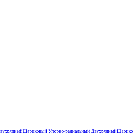
двухрядный
Шариковый Упорно-радиальный Двухрядный
Шарико