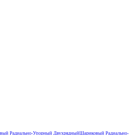
вый Радиально-Упорный Двухрядный
Шариковый Радиально-