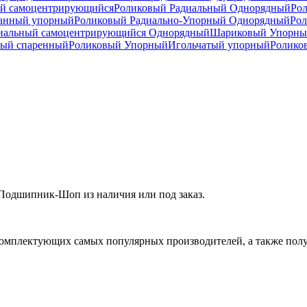
й самоцентрирующийся
Роликовый Радиальный Однорядный
Ро
анный упорный
Роликовый Радиально-Упорный Однорядный
Рол
иальный самоцентрирующийся Однорядный
Шариковый Упорны
ный спаренный
Роликовый Упорный
Игольчатый упорный
Ролико
Подшипник-Шоп из наличия или под заказ.
омплектующих самых популярных производителей, а также полу