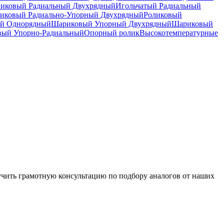
ликовый Радиальный Двухрядный
Игольчатый Радиальный
иковый Радиально-Упорный Двухрядный
Роликовый
й Однорядный
Шариковый Упорный Двухрядный
Шариковый
вый Упорно-Радиальный
Опорный ролик
Высокотемпературные
чить грамотную консультацию по подбору аналогов от наших