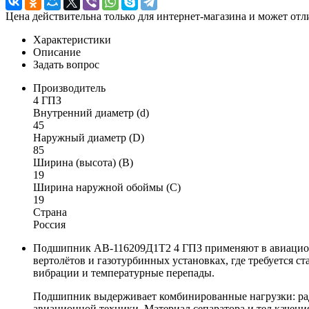
Цена действительна только для интернет-магазина и может отл
Характеристики
Описание
Задать вопрос
Производитель
4 ГПЗ
Внутренний диаметр (d)
45
Наружный диаметр (D)
85
Ширина (высота) (B)
19
Ширина наружной обоймы (C)
19
Страна
Россия
Подшипник АВ-116209Д1Т2 4 ГПЗ применяют в авиационны
вертолётов и газотурбинных установках, где требуется 
вибрации и температурные перепады.
Подшипник выдерживает комбинированные нагрузки: ради
авиационной техники. Материал сепаратора и тел качени