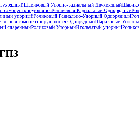
двухрядный
Шариковый Упорно-радиальный Двухрядный
Шарико
й самоцентрирующийся
Роликовый Радиальный Однорядный
Ро
анный упорный
Роликовый Радиально-Упорный Однорядный
Рол
иальный самоцентрирующийся Однорядный
Шариковый Упорны
ный спаренный
Роликовый Упорный
Игольчатый упорный
Ролико
 ГПЗ