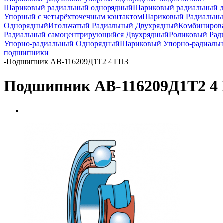
Шариковый радиальный однорядный
Шариковый радиальный 
Упорный с четырёхточечным контактом
Шариковый Радиальны
Однорядный
Игольчатый Радиальный Двухрядный
Комбиниров
Радиальный самоцентрирующийся Двухрядный
Роликовый Рад
Упорно-радиальный Однорядный
Шариковый Упорно-радиаль
подшипники
-
Подшипник АВ-116209Д1Т2 4 ГПЗ
Подшипник АВ-116209Д1Т2 4