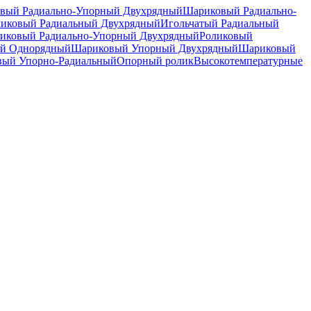
вый Радиально-Упорный Двухрядный
Шариковый Радиально-
ликовый Радиальный Двухрядный
Игольчатый Радиальный
иковый Радиально-Упорный Двухрядный
Роликовый
й Однорядный
Шариковый Упорный Двухрядный
Шариковый
вый Упорно-Радиальный
Опорный ролик
Высокотемпературные