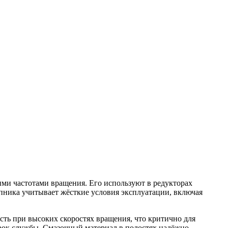
ми частотами вращения. Его используют в редукторах
ипника учитывает жёсткие условия эксплуатации, включая
ть при высоких скоростях вращения, что критично для
срок службы. Смазочный материал в полостях надёжно