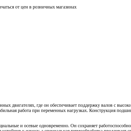
ичаться от цен в розничных магазинах
х двигателях, где он обеспечивает поддержку валов с высоки
стабильная работа при переменных нагрузках. Конструкция подш
альные и осевые одновременно. Он сохраняет работоспособнос
я устойчив к износу, а специальная термообработка продлевает 