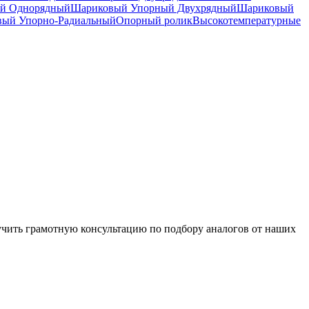
й Однорядный
Шариковый Упорный Двухрядный
Шариковый
вый Упорно-Радиальный
Опорный ролик
Высокотемпературные
чить грамотную консультацию по подбору аналогов от наших