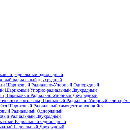
ковый радиальный однорядный
овый радиальный двухрядный
Шариковый Радиально-Упорный Однорядный
Шариковый Упорно-радиальный Двухрядный
Шариковый Радиально-Упорный Двухрядный
Шариковый Радиально-Упорный с четырёхт
Шариковый Радиальный самоцентрирующийся
овый Радиальный Однорядный
овый Радиальный Двухрядный
ьчатый Радиальный Однорядный
ьчатый Радиальный Двухрядный