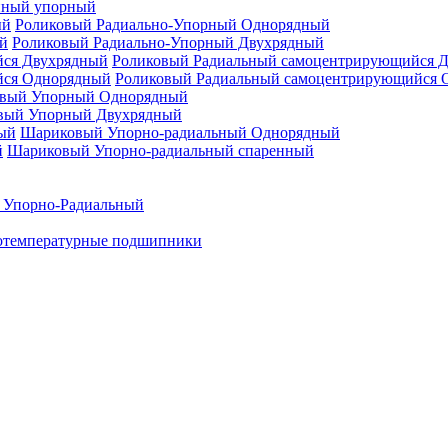
нный упорный
Роликовый Радиально-Упорный Однорядный
Роликовый Радиально-Упорный Двухрядный
Роликовый Радиальный самоцентрирующийся 
Роликовый Радиальный самоцентрирующийся 
вый Упорный Однорядный
вый Упорный Двухрядный
Шариковый Упорно-радиальный Однорядный
Шариковый Упорно-радиальный спаренный
 Упорно-Радиальный
отемпературные подшипники