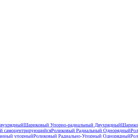
двухрядный
Шариковый Упорно-радиальный Двухрядный
Шарико
й самоцентрирующийся
Роликовый Радиальный Однорядный
Ро
анный упорный
Роликовый Радиально-Упорный Однорядный
Рол