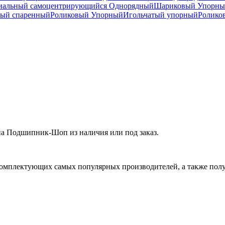
иальный самоцентрирующийся Однорядный
Шариковый Упорны
ный спаренный
Роликовый Упорный
Игольчатый упорный
Ролико
а Подшипник-Шоп из наличия или под заказ.
омплектующих самых популярных производителей, а также полу