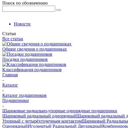
Поиск по обозначению
Новости
Статьи
Все статьи
Общие сведения о подшипниках
Посадки подшипников
Классификация подшипников
Главная
-
Каталог
-
Каталог подшипников
Подшипники
-
Шариковые радиально-упорные однорядные подшипники
Шариковый радиальный однорядный
Шариковый радиальный 
Упорный с четырёхточечным контактом
Шариковый Радиальны
Однорядный
Игольчатый Радиальный Двухрядный
Комбиниров