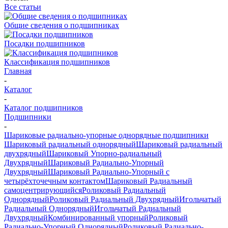
Все статьи
Общие сведения о подшипниках
Посадки подшипников
Классификация подшипников
Главная
-
Каталог
-
Каталог подшипников
Подшипники
-
Шариковые радиально-упорные однорядные подшипники
Шариковый радиальный однорядный
Шариковый радиальный
двухрядный
Шариковый Упорно-радиальный
Двухрядный
Шариковый Радиально-Упорный
Двухрядный
Шариковый Радиально-Упорный с
четырёхточечным контактом
Шариковый Радиальный
самоцентрирующийся
Роликовый Радиальный
Однорядный
Роликовый Радиальный Двухрядный
Игольчатый
Радиальный Однорядный
Игольчатый Радиальный
Двухрядный
Комбинированный упорный
Роликовый
Радиально-Упорный Однорядный
Роликовый Радиально-