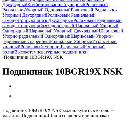
Двухрядный
Комбинированный упорный
Роликовый
Радиально-Упорный Однорядный
Роликовый Радиально-
Упорный Двухрядный
Роликовый Радиальный
самоцентрирующийся Двухрядный
Роликовый Радиальный
самоцентрирующийся Однорядный
Шариковый Упорный
Однорядный
Шариковый Упорный Двухрядный
Шариковый
Упорно-радиальный Однорядный
Шариковый Упорно-
радиальный спаренный
Роликовый Упорный
Игольчатый
упорный
Роликовый Упорно-Радиальный
Опорный
ролик
Высокотемпературные подшипники
-
Подшипник 10BGR19X NSK
Подшипник 10BGR19X NSK
Подшипник 10BGR19X NSK можно купить в каталоге
магазина Подшипник-Шоп из наличия или под заказ.