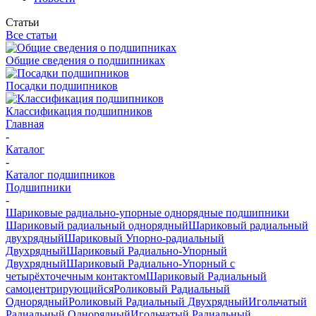
Статьи
Все статьи
Общие сведения о подшипниках
Посадки подшипников
Классификация подшипников
Главная
-
Каталог
-
Каталог подшипников
Подшипники
-
Шариковые радиально-упорные однорядные подшипники
Шариковый радиальный однорядный
Шариковый радиальный
двухрядный
Шариковый Упорно-радиальный
Двухрядный
Шариковый Радиально-Упорный
Двухрядный
Шариковый Радиально-Упорный с
четырёхточечным контактом
Шариковый Радиальный
самоцентрирующийся
Роликовый Радиальный
Однорядный
Роликовый Радиальный Двухрядный
Игольчатый
Радиальный Однорядный
Игольчатый Радиальный