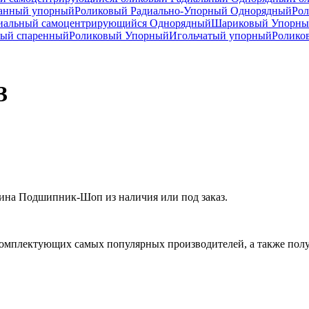
анный упорный
Роликовый Радиально-Упорный Однорядный
Рол
иальный самоцентрирующийся Однорядный
Шариковый Упорны
ный спаренный
Роликовый Упорный
Игольчатый упорный
Ролико
З
ина Подшипник-Шоп из наличия или под заказ.
омплектующих самых популярных производителей, а также полу