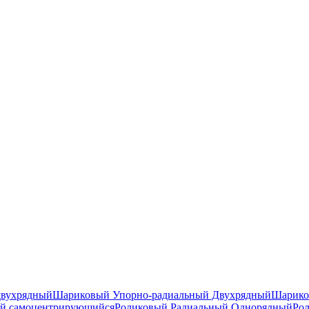
двухрядный
Шариковый Упорно-радиальный Двухрядный
Шарико
й самоцентрирующийся
Роликовый Радиальный Однорядный
Ро