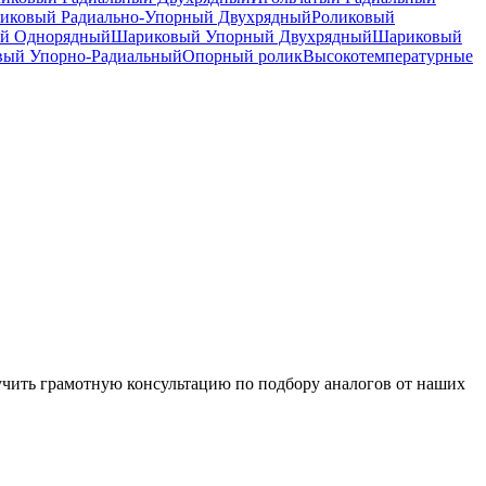
иковый Радиально-Упорный Двухрядный
Роликовый
й Однорядный
Шариковый Упорный Двухрядный
Шариковый
вый Упорно-Радиальный
Опорный ролик
Высокотемпературные
чить грамотную консультацию по подбору аналогов от наших