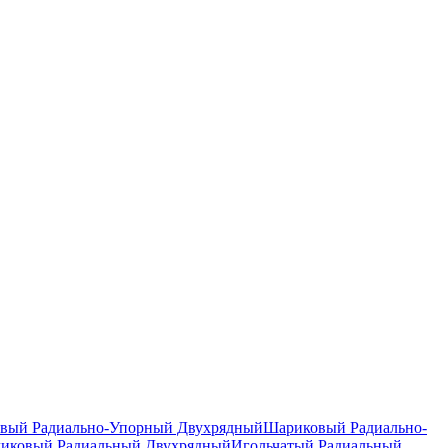
вый Радиально-Упорный Двухрядный
Шариковый Радиально-
ликовый Радиальный Двухрядный
Игольчатый Радиальный