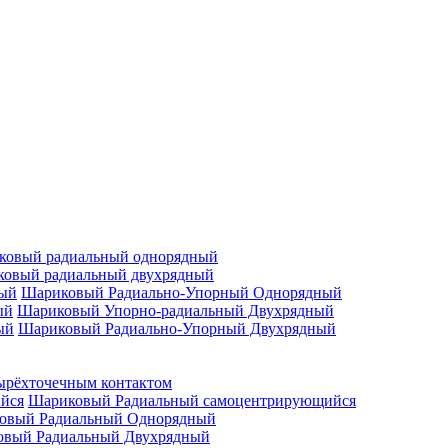
ковый радиальный однорядный
овый радиальный двухрядный
Шариковый Радиально-Упорный Однорядный
Шариковый Упорно-радиальный Двухрядный
Шариковый Радиально-Упорный Двухрядный
ырёхточечным контактом
Шариковый Радиальный самоцентрирующийся
овый Радиальный Однорядный
овый Радиальный Двухрядный