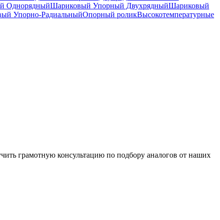
й Однорядный
Шариковый Упорный Двухрядный
Шариковый
вый Упорно-Радиальный
Опорный ролик
Высокотемпературные
чить грамотную консультацию по подбору аналогов от наших