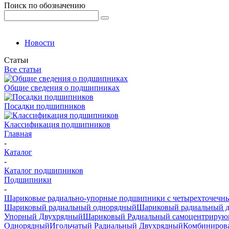
Поиск по обозначению
Новости
Статьи
Все статьи
Общие сведения о подшипниках
Посадки подшипников
Классификация подшипников
Главная
-
Каталог
-
Каталог подшипников
Подшипники
-
Шариковые радиально-упорные подшипники с четырехточечн
Шариковый радиальный однорядный
Шариковый радиальный 
Упорный Двухрядный
Шариковый Радиальный самоцентрирую
Однорядный
Игольчатый Радиальный Двухрядный
Комбиниров