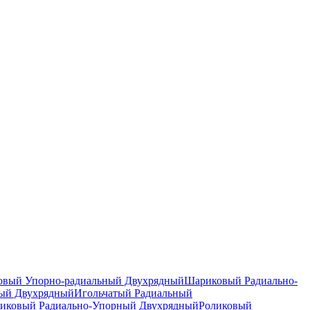
вый Упорно-радиальный Двухрядный
Шариковый Радиально-
ный Двухрядный
Игольчатый Радиальный
иковый Радиально-Упорный Двухрядный
Роликовый