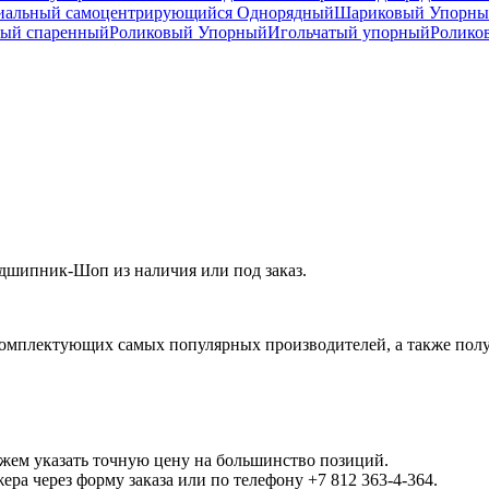
иальный самоцентрирующийся Однорядный
Шариковый Упорны
ный спаренный
Роликовый Упорный
Игольчатый упорный
Ролико
дшипник-Шоп из наличия или под заказ.
омплектующих самых популярных производителей, а также полу
ожем указать точную цену на большинство позиций.
а через форму заказа или по телефону +7 812 363-4-364.