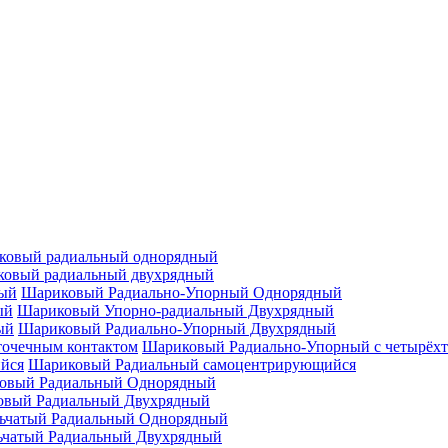
ковый радиальный однорядный
овый радиальный двухрядный
Шариковый Радиально-Упорный Однорядный
Шариковый Упорно-радиальный Двухрядный
Шариковый Радиально-Упорный Двухрядный
Шариковый Радиально-Упорный с четырёхт
Шариковый Радиальный самоцентрирующийся
овый Радиальный Однорядный
овый Радиальный Двухрядный
ьчатый Радиальный Однорядный
ьчатый Радиальный Двухрядный