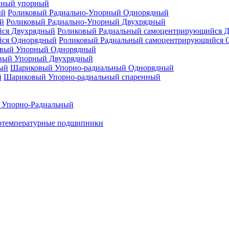
нный упорный
Роликовый Радиально-Упорный Однорядный
Роликовый Радиально-Упорный Двухрядный
Роликовый Радиальный самоцентрирующийся 
Роликовый Радиальный самоцентрирующийся 
вый Упорный Однорядный
вый Упорный Двухрядный
Шариковый Упорно-радиальный Однорядный
Шариковый Упорно-радиальный спаренный
 Упорно-Радиальный
отемпературные подшипники