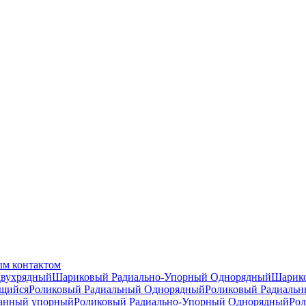
ым контактом
двухрядный
Шариковый Радиально-Упорный Однорядный
Шарико
щийся
Роликовый Радиальный Однорядный
Роликовый Радиаль
анный упорный
Роликовый Радиально-Упорный Однорядный
Рол