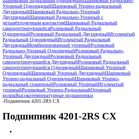
Шариковый радиальный однорядный
Шариковый Радиально-
Упорный Однорядный
Шариковый Упорно-радиальный
Двухрядный
Шариковый Радиально-Упорный
Двухрядный
Шариковый Радиально-Упорный с
четырёхточечным контактом
Шариковый Радиальный
самоцентрирующийся
Роликовый Радиальный
Однорядный
Роликовый Радиальный Двухрядный
Игольчатый
Радиальный Однорядный
Игольчатый Радиальный
Двухрядный
Комбинированный упорный
Роликовый
Радиально-Упорный Однорядный
Роликовый Радиально-
Упорный Двухрядный
Роликовый Радиальный
самоцентрирующийся Двухрядный
Роликовый Радиальный
самоцентрирующийся Однорядный
Шариковый Упорный
Однорядный
Шариковый Упорный Двухрядный
Шариковый
Упорно-радиальный Однорядный
Шариковый Упорно-
радиальный спаренный
Роликовый Упорный
Игольчатый
упорный
Роликовый Упорно-Радиальный
Опорный
ролик
Высокотемпературные подшипники
-
Подшипник 4201-2RS CX
Подшипник 4201-2RS CX