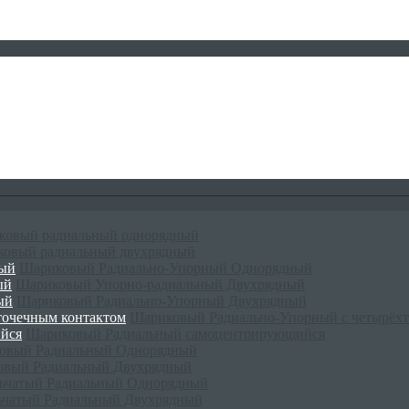
ковый радиальный однорядный
овый радиальный двухрядный
Шариковый Радиально-Упорный Однорядный
Шариковый Упорно-радиальный Двухрядный
Шариковый Радиально-Упорный Двухрядный
Шариковый Радиально-Упорный с четырёхт
Шариковый Радиальный самоцентрирующийся
овый Радиальный Однорядный
овый Радиальный Двухрядный
ьчатый Радиальный Однорядный
ьчатый Радиальный Двухрядный