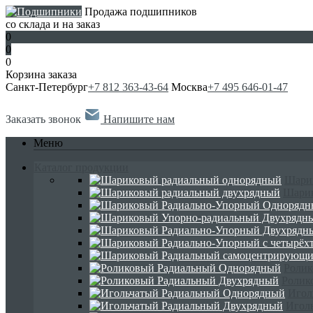
Продажа подшипников
со склада и на заказ
0
0
0
Корзина заказа
Санкт-Петербург
+7 812 363-43-64
Москва
+7 495 646-01-47
Заказать звонок
Напишите нам
Меню
Каталог продукции
Шари
Шарик
Ролик
Ролик
Игол
Игол