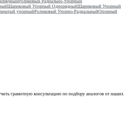
норядный
Роликовый Радиально-Упорный
дный
Шариковый Упорный Однорядный
Шариковый Упорный
льчатый упорный
Роликовый Упорно-Радиальный
Опорный
чить грамотную консультацию по подбору аналогов от наших