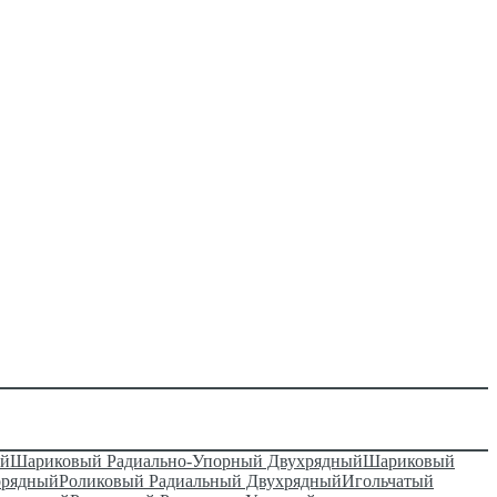
ый
Шариковый Радиально-Упорный Двухрядный
Шариковый
орядный
Роликовый Радиальный Двухрядный
Игольчатый