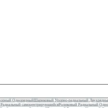
порный Однорядный
Шариковый Упорно-радиальный Двухрядн
Радиальный самоцентрирующийся
Роликовый Радиальный Одн