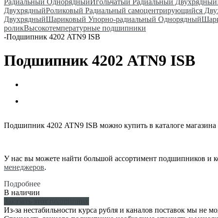
Радиальный Однорядный
Игольчатый Радиальный Двухрядный
Двухрядный
Роликовый Радиальный самоцентрирующийся Дв
Двухрядный
Шариковый Упорно-радиальный Однорядный
Шари
ролик
Высокотемпературные подшипники
-
Подшипник 4202 ATN9 ISB
Подшипник 4202 ATN9 ISB
Подшипник 4202 ATN9 ISB можно купить в каталоге магазина
У нас вы можете найти большой ассортимент подшипников и к
менеджеров
.
Подробнее
В наличии
Заказать этот подшипник
Из-за нестабильности курса рубля и каналов поставок мы не м