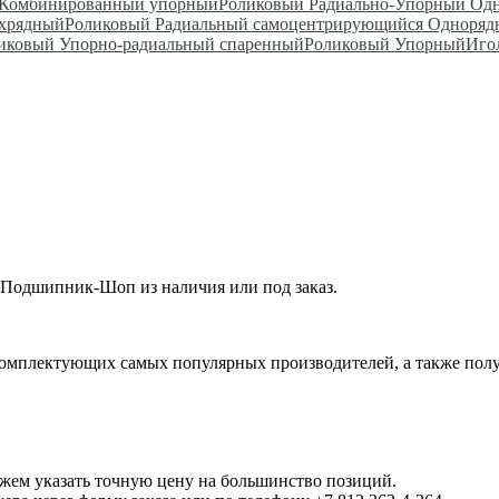
Комбинированный упорный
Роликовый Радиально-Упорный Од
ухрядный
Роликовый Радиальный самоцентрирующийся Одноря
ковый Упорно-радиальный спаренный
Роликовый Упорный
Иго
 Подшипник-Шоп из наличия или под заказ.
омплектующих самых популярных производителей, а также полу
ожем указать точную цену на большинство позиций.