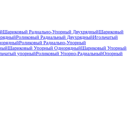
ый
Шариковый Радиально-Упорный Двухрядный
Шариковый
орядный
Роликовый Радиальный Двухрядный
Игольчатый
норядный
Роликовый Радиально-Упорный
дный
Шариковый Упорный Однорядный
Шариковый Упорный
льчатый упорный
Роликовый Упорно-Радиальный
Опорный