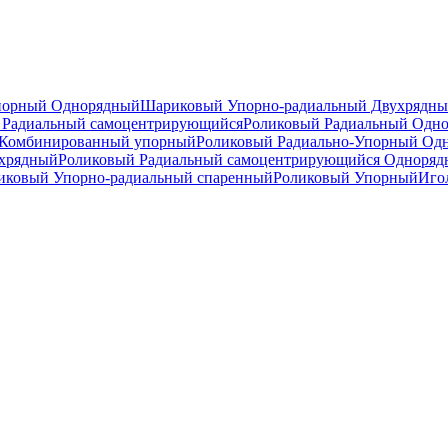
порный Однорядный
Шариковый Упорно-радиальный Двухрядн
Радиальный самоцентрирующийся
Роликовый Радиальный Одн
Комбинированный упорный
Роликовый Радиально-Упорный Од
ухрядный
Роликовый Радиальный самоцентрирующийся Одноря
ковый Упорно-радиальный спаренный
Роликовый Упорный
Иго