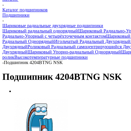
-
Каталог подшипников
Подшипники
-
Шариковые радиальные двухрядные подшипники
Шариковый радиальный однорядный
Шариковый Радиально-У
Радиально-Упорный с четырёхточечным контактом
Шариковый 
Радиальный Однорядный
Игольчатый Радиальный Двухрядный
Двухрядный
Роликовый Радиальный самоцентрирующийся Дв
Двухрядный
Шариковый Упорно-радиальный Однорядный
Шари
ролик
Высокотемпературные подшипники
-
Подшипник 4204BTNG NSK
Подшипник 4204BTNG NSK