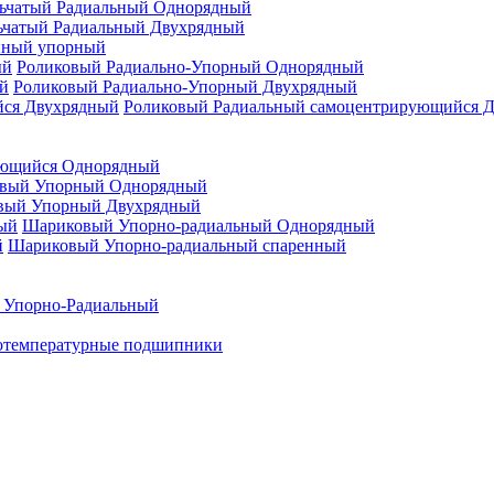
ьчатый Радиальный Однорядный
ьчатый Радиальный Двухрядный
нный упорный
Роликовый Радиально-Упорный Однорядный
Роликовый Радиально-Упорный Двухрядный
Роликовый Радиальный самоцентрирующийся 
ующийся Однорядный
вый Упорный Однорядный
вый Упорный Двухрядный
Шариковый Упорно-радиальный Однорядный
Шариковый Упорно-радиальный спаренный
 Упорно-Радиальный
отемпературные подшипники