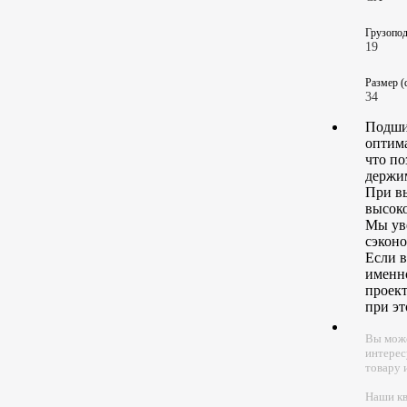
Грузопод
19
Размер (
34
Подши
оптим
что по
держим
При вы
высоко
Мы уве
сэконо
Если в
именно
проект
при эт
Вы може
интерес
товару 
Наши к