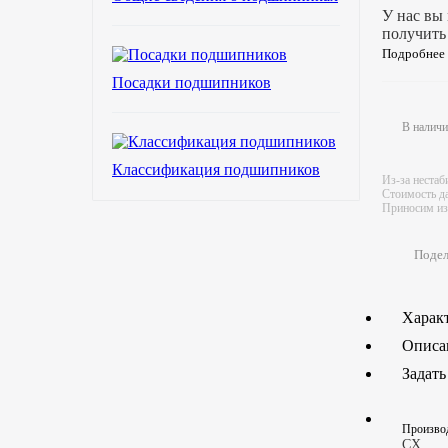
У нас вы
получить
Подробнее
Посадки подшипников
В налич
Классификация подшипников
Из-за нестаб
Стоимость да
Приносим изв
Подел
Харак
Описа
Задать
Произво
CX