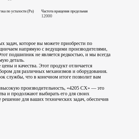
зка по усталости (Pu)
Частота вращения предельная
12000
 задач, которое вы можете приобрести по
удничаем напрямую с ведущими производителями,
Этот подшипник не является редкостью, и мы всегда
мую деталь.
цены и качества. Этот продукт отличается
бором для различных механизмов и оборудования.
рок службы, что в конечном итоге позволит вам
и высокую производительность, «4205 CX» — это
ва и продолжают выбирать его для своих
 решение для ваших технических задач, обеспечив