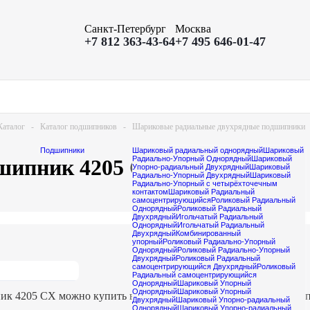
Санкт-Петербург
Москва
+7 812 363-43-64
+7 495 646-01-47
Каталог
-
Каталог подшипников
-
Шариковые радиальные двухрядные подшипники
Подшипники
Шариковый радиальный однорядный
Шариковый
Радиально-Упорный Однорядный
Шариковый
шипник 4205 CX
Упорно-радиальный Двухрядный
Шариковый
Радиально-Упорный Двухрядный
Шариковый
Радиально-Упорный с четырёхточечным
контактом
Шариковый Радиальный
самоцентрирующийся
Роликовый Радиальный
Однорядный
Роликовый Радиальный
Двухрядный
Игольчатый Радиальный
Однорядный
Игольчатый Радиальный
Двухрядный
Комбинированный
упорный
Роликовый Радиально-Упорный
Однорядный
Роликовый Радиально-Упорный
Двухрядный
Роликовый Радиальный
самоцентрирующийся Двухрядный
Роликовый
Радиальный самоцентрирующийся
Однорядный
Шариковый Упорный
Однорядный
Шариковый Упорный
к 4205 CX можно купить в каталоге магазина Подшипник-Шоп и
Двухрядный
Шариковый Упорно-радиальный
Однорядный
Шариковый Упорно-радиальный