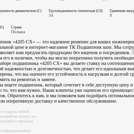
ъемность динамическая (C)
Грузоподъемность статическая (C0)
Граничная нагру
14
0
d1)
Страна
Польша
пник «4205 CX» — это надежное решение для ваших инженерных
альной цене в интернет-магазине ТК Подшипник шоп. Мы сотр
зволяет нам предлагать продукцию без наценок и посредников. 
 его в наличии, чтобы вы могли оперативно получить необходи
боре подшипника «4205 CX» вы делаете ставку на соотношение 
й надежностью и долговечностью, что делает его идеальным вы
рены, что вы оцените его устойчивость к нагрузкам и долгий с
мить на ремонтах и замене.
ы ищете подшипник, который сочетает в себе доступную цену 
 то, что вам нужно. Наши клиенты уже оценили его преимущест
ов. Обратитесь к нам, и мы поможем вам подобрать оптимальное
ом оперативную доставку и качественное обслуживание.
те задать любой
ующий вас вопрос по
или работе магазина.
валифицированные