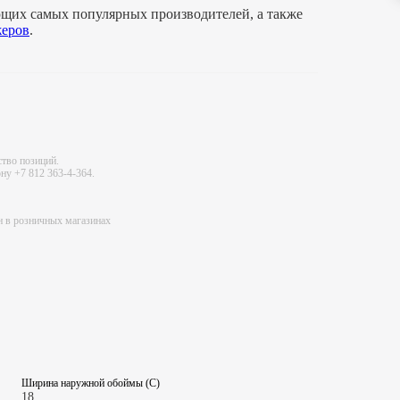
щих самых популярных производителей, а также
еров
.
ство позиций.
ну +7 812 363-4-364.
ен в розничных магазинах
Ширина наружной обоймы (C)
18