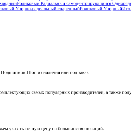
ухрядный
Роликовый Радиальный самоцентрирующийся Одноря
ковый Упорно-радиальный спаренный
Роликовый Упорный
Иго
 Подшипник-Шоп из наличия или под заказ.
омплектующих самых популярных производителей, а также полу
ожем указать точную цену на большинство позиций.