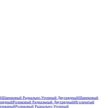
й
Шариковый Радиально-Упорный Двухрядный
Шариковый
орядный
Роликовый Радиальный Двухрядный
Игольчатый
норядный
Роликовый Радиально-Упорный