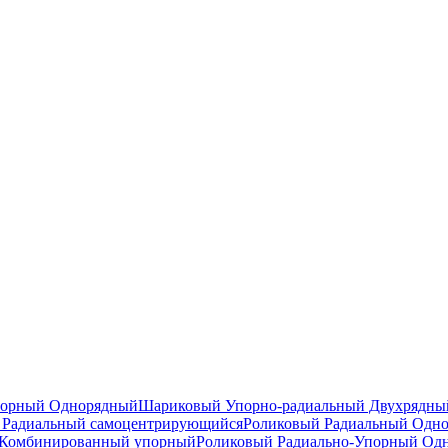
порный Однорядный
Шариковый Упорно-радиальный Двухрядны
Радиальный самоцентрирующийся
Роликовый Радиальный Одн
Комбинированный упорный
Роликовый Радиально-Упорный Од