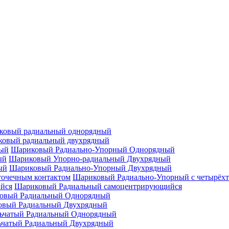
ковый радиальный однорядный
овый радиальный двухрядный
Шариковый Радиально-Упорный Однорядный
Шариковый Упорно-радиальный Двухрядный
Шариковый Радиально-Упорный Двухрядный
Шариковый Радиально-Упорный с четырёхт
Шариковый Радиальный самоцентрирующийся
овый Радиальный Однорядный
овый Радиальный Двухрядный
ьчатый Радиальный Однорядный
ьчатый Радиальный Двухрядный