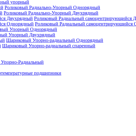
нный упорный
Роликовый Радиально-Упорный Однорядный
Роликовый Радиально-Упорный Двухрядный
Роликовый Радиальный самоцентрирующийся 
Роликовый Радиальный самоцентрирующийся 
вый Упорный Однорядный
вый Упорный Двухрядный
Шариковый Упорно-радиальный Однорядный
Шариковый Упорно-радиальный спаренный
 Упорно-Радиальный
отемпературные подшипники