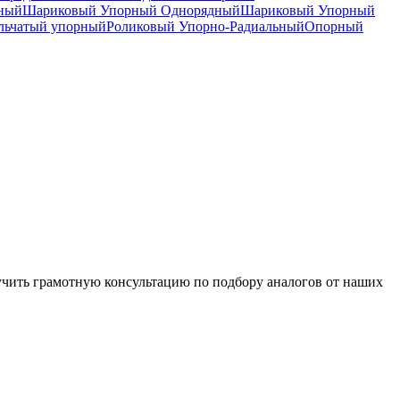
дный
Шариковый Упорный Однорядный
Шариковый Упорный
льчатый упорный
Роликовый Упорно-Радиальный
Опорный
чить грамотную консультацию по подбору аналогов от наших