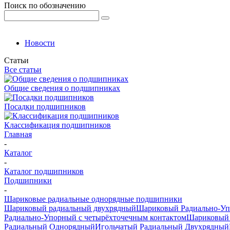
Поиск по обозначению
Новости
Статьи
Все статьи
Общие сведения о подшипниках
Посадки подшипников
Классификация подшипников
Главная
-
Каталог
-
Каталог подшипников
Подшипники
-
Шариковые радиальные однорядные подшипники
Шариковый радиальный двухрядный
Шариковый Радиально-У
Радиально-Упорный с четырёхточечным контактом
Шариковый 
Радиальный Однорядный
Игольчатый Радиальный Двухрядный